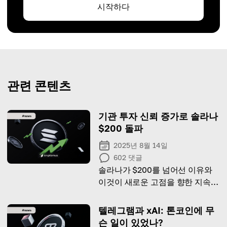
시작하다
관련 콘텐츠
기관 투자 신뢰 증가로 솔라나
$200 돌파
2025년 8월 14일
602
댓글
솔라나가 $200를 넘어선 이유와
이것이 새로운 고점을 향한 지속적
인 상승의 시작일 수 있는 이유를
알아보세요.
텔레그램과 xAI: 톤코인에 무
슨 일이 있었나?