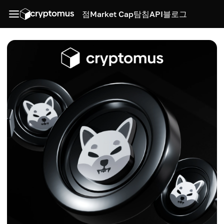
점
Market Cap
탐침
API
블로그