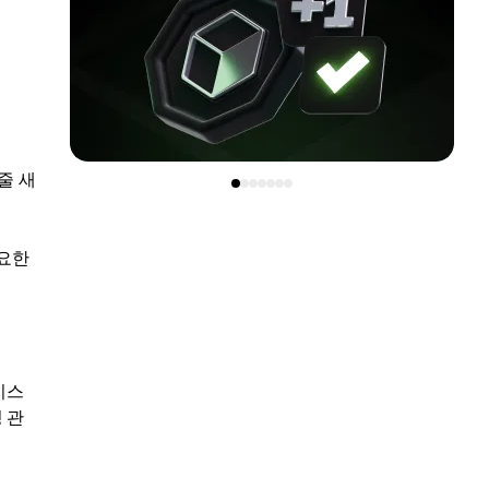
줄 새
중요한
비스
 관