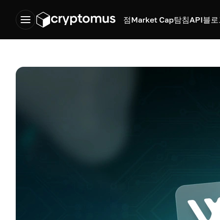
점
Market Cap
탐침
API
블로