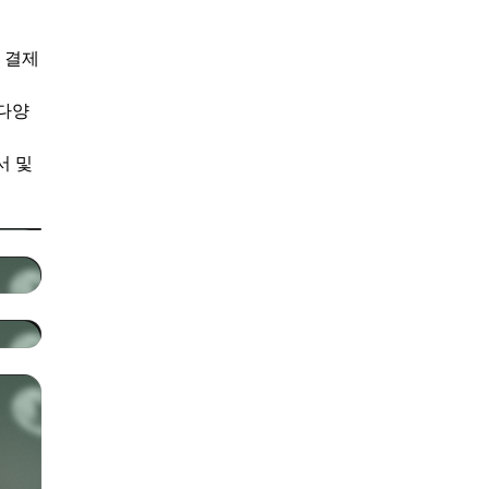
 결제
 다양
서 및