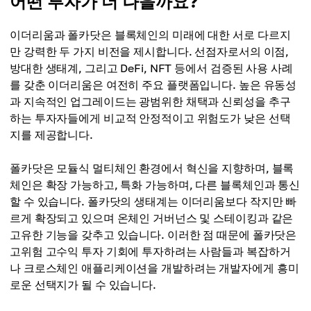
어떤 투자가 더 나을까요?
폴카닷
DeFi, NFT, DAO, Web3 앱
온체인 투표 및 업그레이드 메커니즘
이더리움과 폴카닷은 블록체인의 미래에 대한 서로 다르지
폴카닷
만 강력한 두 가지 비전을 제시합니다. 선점자로서의 이점,
상호 운용 가능한 블록체인, 맞춤형 Web3 네트워크, 멀
방대한 생태계, 그리고 DeFi, NFT 등에서 검증된 사용 사례
티체인 dApp
를 갖춘 이더리움은 여전히 ​​주요 플랫폼입니다. 높은 유동성
과 지속적인 업그레이드는 광범위한 채택과 신뢰성을 추구
하는 투자자들에게 비교적 안정적이고 위험도가 낮은 선택
지를 제공합니다.
폴카닷은 모듈식 멀티체인 환경에서 혁신을 지향하며, 블록
체인은 확장 가능하고, 특화 가능하며, 다른 블록체인과 통신
할 수 있습니다. 폴카닷의 생태계는 이더리움보다 작지만 빠
르게 확장되고 있으며 온체인 거버넌스 및 스테이킹과 같은
고유한 기능을 갖추고 있습니다. 이러한 점 때문에 폴카닷은
고위험 고수익 투자 기회에 투자하려는 사람들과 복잡하거
나 크로스체인 애플리케이션을 개발하려는 개발자에게 흥미
로운 선택지가 될 수 있습니다.