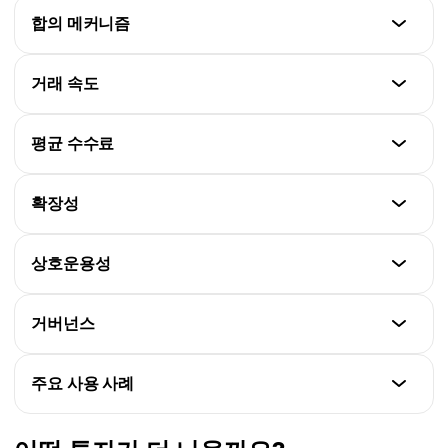
이더리움
합의 메커니즘
폴카닷
최대 공급량 없음
2020
이더리움
거래 속도
폴카닷
지분 증명(이더리움 2.0 이후)
12억 토큰
이더리움
평균 수수료
폴카닷
~15 TPS(레이어 1)
지명 지분 증명(NPoS)
이더리움
확장성
폴카닷
혼잡 시 높음($10 이상 가능)
~1,000+ TPS(릴레이 체인 + 파라체인)
이더리움
상호운용성
폴카닷
레이어 2 종속, 샤딩 진행 중
낮음($0.10 미만)
이더리움
거버넌스
폴카닷
제한적, 서드파티 브릿지 사용
내장 병렬 체인(파라체인)
이더리움
주요 사용 사례
폴카닷
오프체인(EIP 및 개발자 컨센서스)
네이티브, 크로스 컨센서스 메시징(XCM)을 통해
이더리움