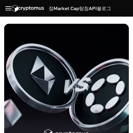
점
Market Cap
탐침
API
블로그