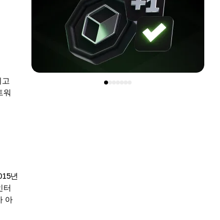
이고
트워
015년
인터
 아