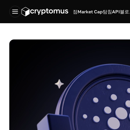
점
Market Cap
탐침
API
블로