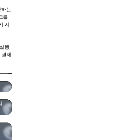
공하는
워크를
기 시
 실행
 결제
니