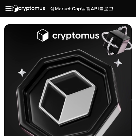
점
Market Cap
탐침
API
블로그