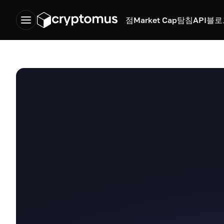
점
Market Cap
탐침
API
블로