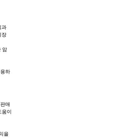
익과
시장
 암
작용하
 판매
도움이
이익을