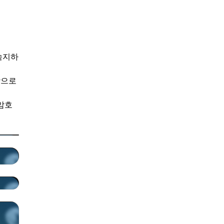
숙지하
함으로
암호