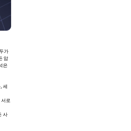
모두가
든 암
분석은
, 세
 서로
든 사