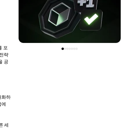
를 포
 전략
을 공
대화하
법에
른 세