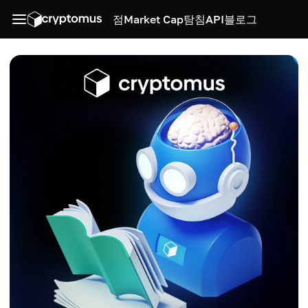
점
Market Cap
탐침
API
블로그