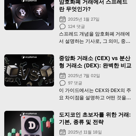
암호화폐 거래에서 스프레드
란 무엇인가?
2025년 1월 27일
124
댓글
스프레드 개념을 암호화폐 거래에
서 설명하는 기사로, 그 의미, 중요
성 및 트레이더들에게 미치는 영향
을 포함합니다.
중앙화 거래소 (CEX) vs 분산
형 거래소 (DEX): 완벽한 비교
2025년 7월 02일
97
댓글
이 가이드에서는 CEX와 DEX의 주
요 차이점을 설명하고 어떤 것을
선택할지 도와드립니다!
도지코인 초보자를 위한 거래:
기본, 종류 및 전략
2025년 11월 18일