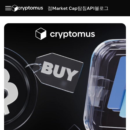
점
Market Cap
탐침
API
블로그