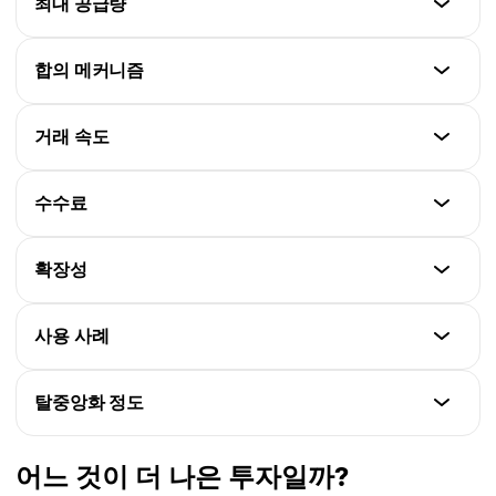
최대 공급량
2009
비트코인
합의 메커니즘
카르다노
2100만 개
2017
비트코인
거래 속도
카르다노
작업증명 (PoW)
450억 개
비트코인
수수료
카르다노
약 10분
Ouroboros
비트코인
확장성
카르다노
평균 1~3달러
약 20초
비트코인
사용 사례
카르다노
초당 약 7건 거래
약 0.20달러 이하
비트코인
탈중앙화 정도
카르다노
가치 저장, P2P 결제
초당 약 250건 거래 (Hydra 업그레이드 시 100만 건 이
비트코인
상)
어느 것이 더 나은 투자일까?
카르다노
매우 탈중앙화