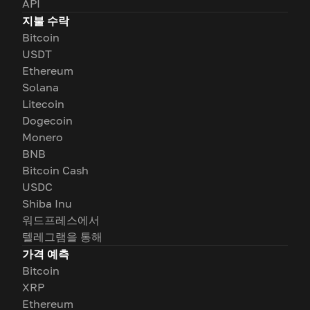
API
지불 수락
Bitcoin
USDT
Ethereum
Solana
Litecoin
Dogecoin
Monero
BNB
Bitcoin Cash
USDC
Shiba Inu
워드프레스에서
텔레그램을 통해
가격 예측
Bitcoin
XRP
Ethereum