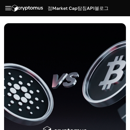
점
Market Cap
탐침
API
블로그