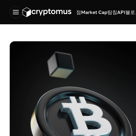
점
Market Cap
탐침
API
블로