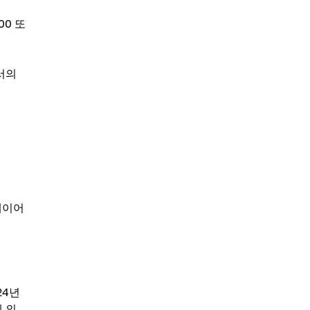
00 또
로서의
플레이어
24년
에 의