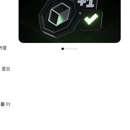
귀중
 중요
를 이