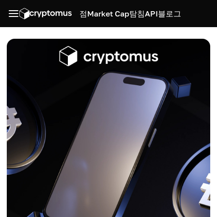
점
Market Cap
탐침
API
블로그