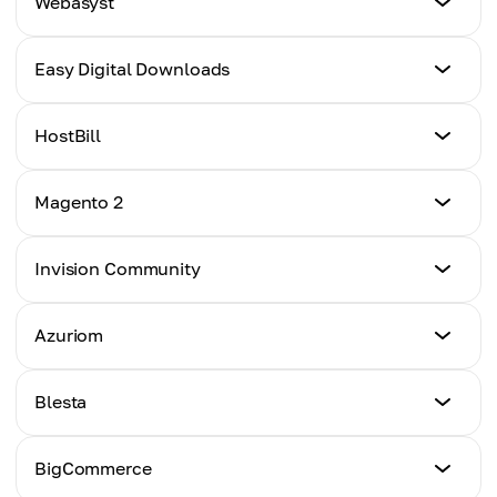
Webasyst
Hier klicken
Anleitung
Easy Digital Downloads
Hier klicken
Anleitung
HostBill
Hier klicken
Anleitung
Magento 2
Hier klicken
Anleitung
Invision Community
Hier klicken
Anleitung
Azuriom
Hier klicken
Anleitung
Blesta
Hier klicken
Anleitung
BigCommerce
Hier klicken