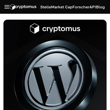
Stelle
Market Cap
Forscher
API
Blog