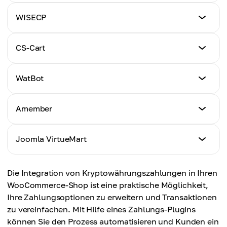
Anleitung
WISECP
Hier klicken
Anleitung
CS-Cart
Hier klicken
Anleitung
WatBot
Hier klicken
Anleitung
Amember
Hier klicken
Anleitung
Joomla VirtueMart
Hier klicken
Anleitung
Die Integration von Kryptowährungszahlungen in Ihren
Hier klicken
WooCommerce-Shop ist eine praktische Möglichkeit,
Ihre Zahlungsoptionen zu erweitern und Transaktionen
zu vereinfachen. Mit Hilfe eines Zahlungs-Plugins
können Sie den Prozess automatisieren und Kunden ein