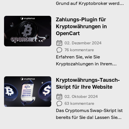
Grund auf Kryptobroker werden
und in der schnell wachsenden
Welt der digitalen
Zahlungs-Plugin für
Vermögenswerte profitieren.
Kryptowährungen in
OpenCart
02. Dezember 2024
76
kommentare
Erfahren Sie, wie Sie
Kryptozahlungen in Ihrem
OpenCart-Shop mit einer
einfachen Erweiterung
Kryptowährungs-Tausch-
aktivieren und Ihren Kunden so
Skript für Ihre Website
sichere und schnelle
02. Oktober 2024
Transaktionen gewährleisten.
63
kommentare
Das Cryptomus Swap-Skript ist
bereits für Sie da! Lassen Sie
uns die Vorteile und die