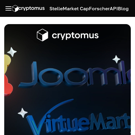
Stelle
Market Cap
Forscher
API
Blog