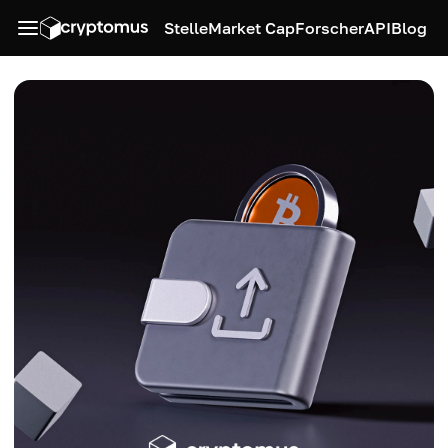
Stelle
Market Cap
Forscher
API
Blog