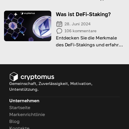
ist und warum sie für den
gesamten wirtschaftlichen
Was ist DeFi-Staking?
Raum von großer Bedeutung
28. Juni 2024
ist.
106
kommentare
Entdecken Sie die Merkmale
des DeFi-Stakings und erfahren
Sie, wie Sie mit dieser Methode
passives Einkommen erzielen
können!
Gemeinschaft, Zuverlässigkeit, Motivation,
Unterstützung.
Unternehmen
Startseite
Markenrichtlinie
Blog
Kontakte