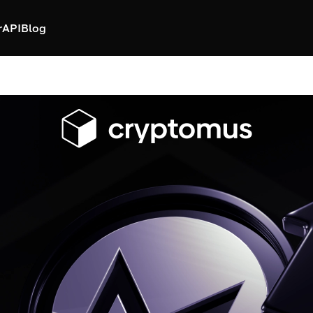
r
API
Blog