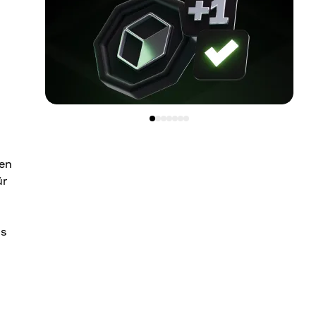
ken
ür
as