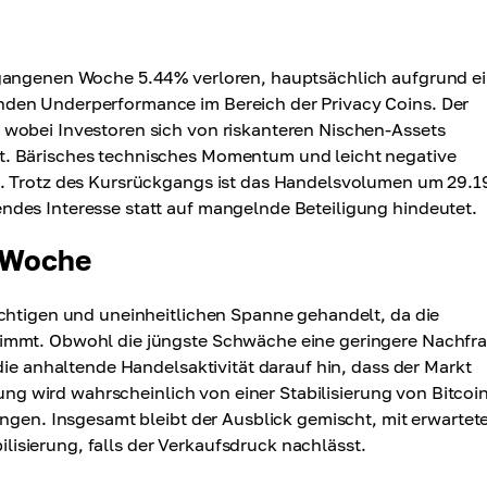
rgangenen Woche 5.44% verloren, hauptsächlich aufgrund ei
den Underperformance im Bereich der Privacy Coins. Der
 wobei Investoren sich von riskanteren Nischen-Assets
t. Bärisches technisches Momentum und leicht negative
t. Trotz des Kursrückgangs ist das Handelsvolumen um 29.
des Interesse statt auf mangelnde Beteiligung hindeutet.
e Woche
ichtigen und uneinheitlichen Spanne gehandelt, da die
timmt. Obwohl die jüngste Schwäche eine geringere Nachfr
die anhaltende Handelsaktivität darauf hin, dass der Markt
olung wird wahrscheinlich von einer Stabilisierung von Bitcoi
ängen. Insgesamt bleibt der Ausblick gemischt, mit erwartet
bilisierung, falls der Verkaufsdruck nachlässt.