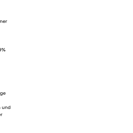
ner
19%
age
n und
er