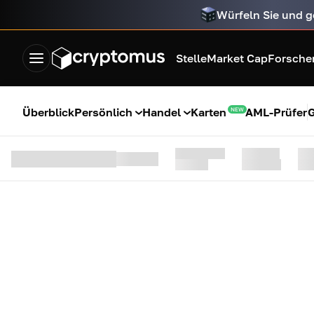
Würfeln Sie und g
Stelle
Market Cap
Forsche
Überblick
Persönlich
Handel
Karten
AML-Prüfer
G
NEW