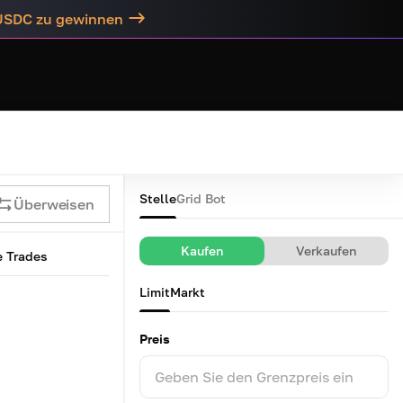
 USDC zu gewinnen
Stelle
Grid Bot
Überweisen
Kaufen
Verkaufen
e Trades
Limit
Markt
Preis
Geben Sie den Grenzpreis ein