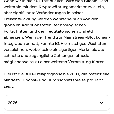
Wenn wir in die Zukunft blicken, wird sich Bitcoin Cash
Durchschnittspreis
$665.00
weiterhin mit dem Kryptowährungsmarkt entwickeln,
$610.00
aber signifikante Veränderungen in seiner
Durchschnittspreis
Preisentwicklung werden wahrscheinlich von den
$620.00
globalen Adoptionsraten, technologischen
Fortschritten und dem regulatorischen Umfeld
abhängen. Wenn der Trend zur Mainstream-Blockchain-
Integration anhält, könnte BCH ein stetiges Wachstum
verzeichnen, wobei seine einzigartigen Merkmale als
schnelle und zugängliche Zahlungsmethode
möglicherweise zu einer weiteren Verbreitung führen.
Hier ist die BCH-Preisprognose bis 2030, die potenzielle
Mindest-, Höchst- und Durchschnittspreise pro Jahr
zeigt:
2026