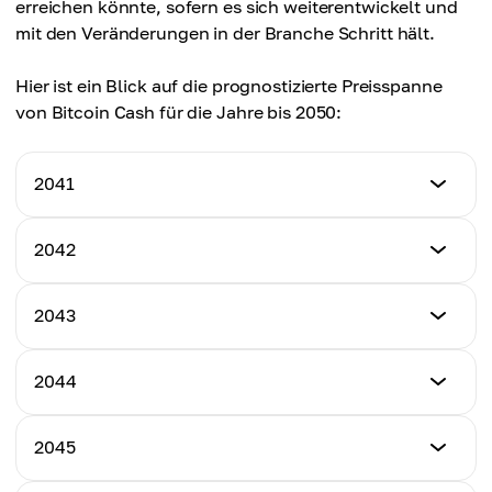
erreichen könnte, sofern es sich weiterentwickelt und
mit den Veränderungen in der Branche Schritt hält.
Hier ist ein Blick auf die prognostizierte Preisspanne
von Bitcoin Cash für die Jahre bis 2050:
2041
Mindestpreis
2042
$1,750.34
Mindestpreis
2043
Höchstpreis
$1,850.56
$2,250.45
Mindestpreis
2044
Höchstpreis
$1,950.67
Durchschnittspreis
$2,350.67
$2,000.12
Mindestpreis
2045
Höchstpreis
$2,050.12
Durchschnittspreis
$2,450.78