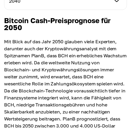
2040
Höchstpreis
$1,610.12
Durchschnittspreis
$2,230.34
$1,785.56
Mindestpreis
Bitcoin Cash-Preisprognose für
Höchstpreis
$1,680.34
2050
Durchschnittspreis
$2,360.56
$1,885.89
Höchstpreis
Mit Blick auf das Jahr 2050 glauben viele Experten,
Durchschnittspreis
$2,500.78
darunter auch der Kryptowährungsanalyst mit dem
$1,985.34
Spitznamen PlanB, dass BCH ein erhebliches Wachstum
Durchschnittspreis
erleben wird. Da die weltweite Nutzung von
$2,085.56
Blockchain- und Kryptowährungslösungen immer
weiter zunimmt, wird erwartet, dass BCH eine
wesentliche Rolle im Zahlungsökosystem spielen wird.
Da die Blockchain-Technologie voraussichtlich tiefer in
Finanzsysteme integriert wird, kann die Fähigkeit von
BCH, niedrige Transaktionsgebühren und hohe
Skalierbarkeit anzubieten, zu einer nachhaltigen
Wertsteigerung beitragen. PlanB prognostiziert, dass
BCH bis 2050 zwischen 3.000 und 4.000 US-Dollar