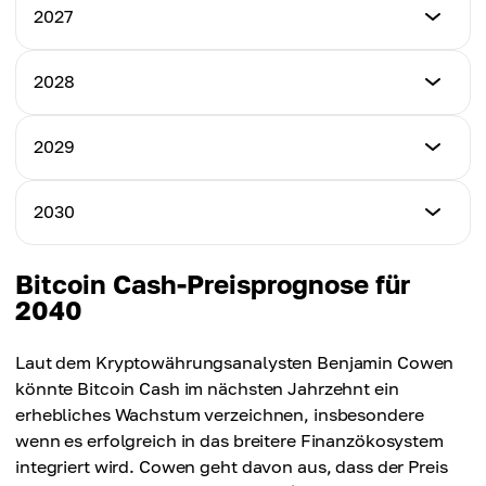
Mindestpreis
2027
$195.92
Mindestpreis
2028
Höchstpreis
$528.11
$665.00
Mindestpreis
2029
Höchstpreis
$755.30
Durchschnittspreis
$975.88
$545.80
Mindestpreis
2030
Höchstpreis
$936.13
Durchschnittspreis
$1,070.90
$780.40
Mindestpreis
Bitcoin Cash-Preisprognose für
Höchstpreis
$1,020.99
2040
Durchschnittspreis
$1,170.89
$960.20
Höchstpreis
Laut dem Kryptowährungsanalysten Benjamin Cowen
Durchschnittspreis
$1,290.45
könnte Bitcoin Cash im nächsten Jahrzehnt ein
$1,053.51
erhebliches Wachstum verzeichnen, insbesondere
Durchschnittspreis
wenn es erfolgreich in das breitere Finanzökosystem
$1,155.72
integriert wird. Cowen geht davon aus, dass der Preis