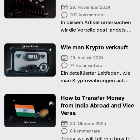
29. November 2024
102
kommentare
In diesem Artikel untersuchen
wir die Vorteile des Handels mit
Kryptowährungen,
einschließlich Liquidität, 24/7-
Wie man Krypto verkauft
Zugänglichkeit und
29. August 2024
Gewinnpotenzial.
74
kommentare
Ein detaillierter Leitfaden, wie
man Kryptowährungen auf
verschiedenen Plattformen
verkauft
How to Transfer Money
from India Abroad and Vice
Versa
30. Oktober 2025
8
kommentare
Today, we will tell you how to