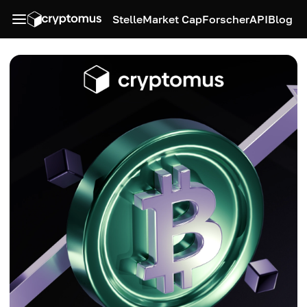
Stelle
Market Cap
Forscher
API
Blog