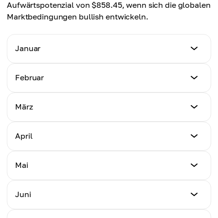
Aufwärtspotenzial von $858.45, wenn sich die globalen
Marktbedingungen bullish entwickeln.
Januar
Mindestpreis
Februar
$525.80
Mindestpreis
März
Höchstpreis
$483.08
$610.00
Mindestpreis
April
Höchstpreis
$438.20
Durchschnittspreis
$575.00
$565.00
Mindestpreis
Mai
Höchstpreis
$418.50
Durchschnittspreis
$540.00
$530.00
Mindestpreis
Juni
Höchstpreis
$351.40
Durchschnittspreis
$520.00
$490.00