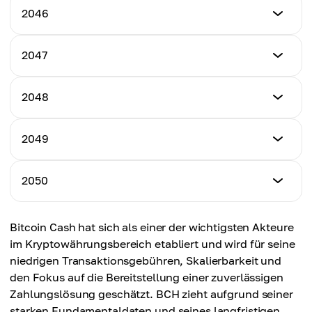
$2,100.34
Mindestpreis
2046
Höchstpreis
$2,150.23
Durchschnittspreis
$2,550.89
$2,200.45
Mindestpreis
2047
Höchstpreis
$2,250.34
Durchschnittspreis
$2,650.12
$2,300.56
Mindestpreis
2048
Höchstpreis
$2,350.45
Durchschnittspreis
$2,750.23
$2,400.67
Mindestpreis
2049
Höchstpreis
$2,450.56
Durchschnittspreis
$2,850.34
$2,500.45
Mindestpreis
2050
Höchstpreis
$2,550.67
Durchschnittspreis
$2,950.45
$2,600.56
Mindestpreis
Bitcoin Cash hat sich als einer der wichtigsten Akteure
Höchstpreis
$2,650.78
Durchschnittspreis
im Kryptowährungsbereich etabliert und wird für seine
$3,050.56
$2,700.67
niedrigen Transaktionsgebühren, Skalierbarkeit und
Höchstpreis
den Fokus auf die Bereitstellung einer zuverlässigen
Durchschnittspreis
$3,150.67
Zahlungslösung geschätzt. BCH zieht aufgrund seiner
$2,800.78
starken Fundamentaldaten und seines langfristigen