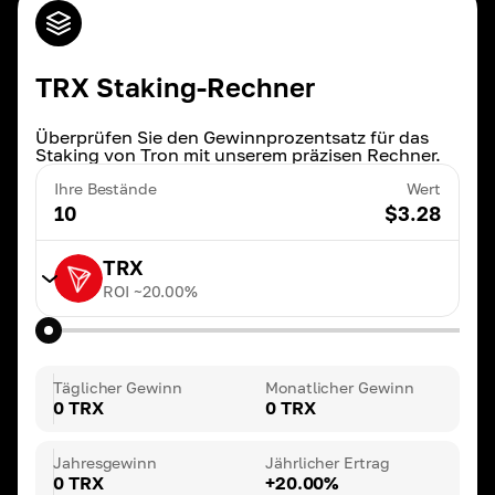
TRX Staking-Rechner
Überprüfen Sie den Gewinnprozentsatz für das
Staking von Tron mit unserem präzisen Rechner.
Ihre Bestände
Wert
10
$
3.28
TRX
ROI ~
20.00
%
TRX
ROI ~
20.00
%
Täglicher Gewinn
Monatlicher Gewinn
0 TRX
0 TRX
BNB
ROI ~
3.00
%
Jahresgewinn
Jährlicher Ertrag
0 TRX
+20.00%