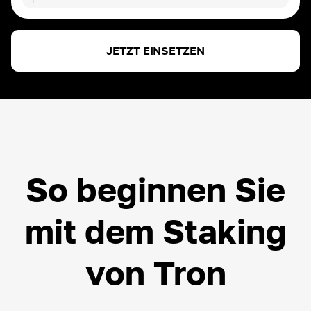
DAI
ROI ~
3.00
%
JETZT EINSETZEN
ETH
ROI ~
3.00
%
USDT
ROI ~
3.00
%
So beginnen Sie
mit dem Staking
von Tron