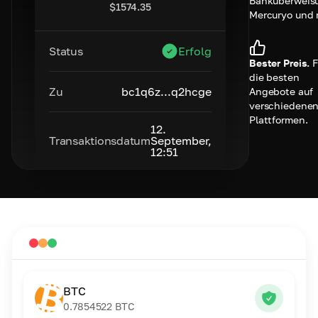
Banküberweis
$
1574.35
Mercuryo und 
Status
Erfolg
Bester Preis.
F
die besten
Zu
bc1q6z...q2hcge
Angebote auf
verschiedene
Plattformen.
12.
Transaktionsdatum
September,
12:51
BTC
0.7854522
BTC