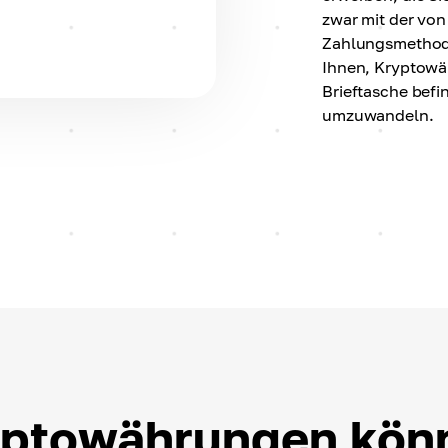
zwar mit der vo
Zahlungsmethod
Ihnen, Kryptowäh
Brieftasche befi
umzuwandeln.
ptowährungen kön