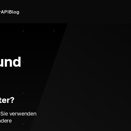
r
API
Blog
und
ter?
s Sie verwenden
ndere