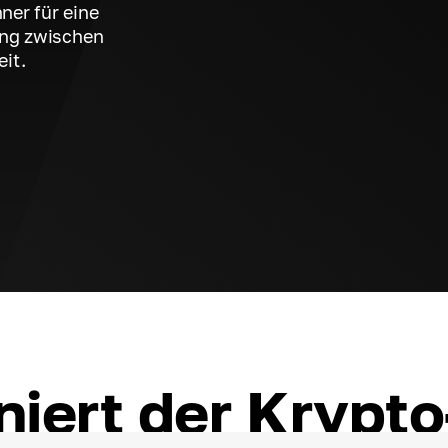
er für eine
ung zwischen
it.
niert der Krypt