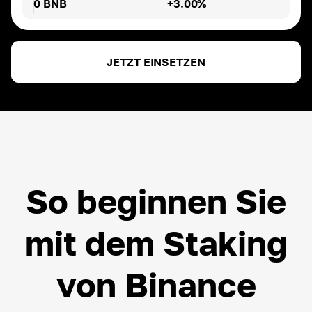
0 BNB
+3.00%
DAI
ROI ~
3.00
%
JETZT EINSETZEN
ETH
ROI ~
3.00
%
USDT
ROI ~
3.00
%
So beginnen Sie
mit dem Staking
von Binance