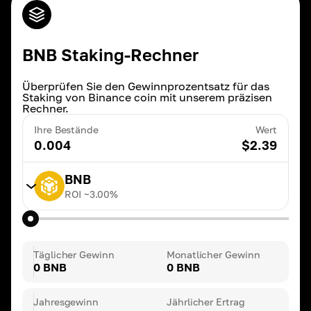
BNB Staking-Rechner
Überprüfen Sie den Gewinnprozentsatz für das
Staking von Binance coin mit unserem präzisen
Rechner.
Ihre Bestände
Wert
0.004
$
2.39
BNB
ROI ~
3.00
%
TRX
ROI ~
20.00
%
Täglicher Gewinn
Monatlicher Gewinn
0 BNB
0 BNB
BNB
ROI ~
3.00
%
Jahresgewinn
Jährlicher Ertrag