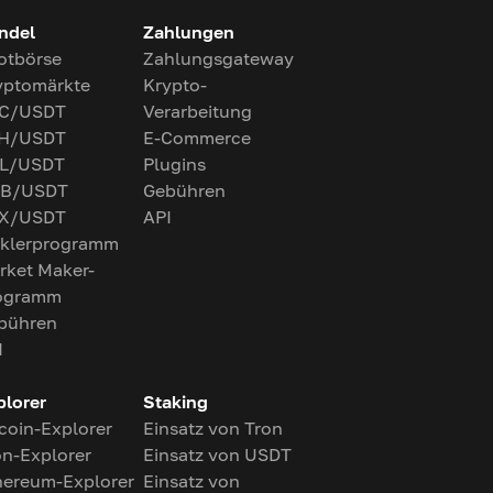
ndel
Zahlungen
otbörse
Zahlungsgateway
yptomärkte
Krypto-
C/USDT
Verarbeitung
H/USDT
E-Commerce
L/USDT
Plugins
B/USDT
Gebühren
X/USDT
API
klerprogramm
rket Maker-
ogramm
bühren
I
plorer
Staking
tcoin-Explorer
Einsatz von Tron
on-Explorer
Einsatz von USDT
hereum-Explorer
Einsatz von