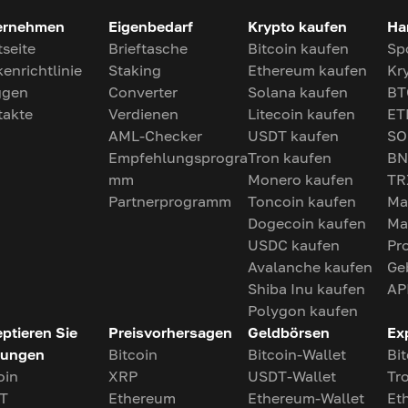
ernehmen
Eigenbedarf
Krypto kaufen
Ha
tseite
Brieftasche
Bitcoin kaufen
Sp
enrichtlinie
Staking
Ethereum kaufen
Kr
ggen
Converter
Solana kaufen
BT
takte
Verdienen
Litecoin kaufen
ET
AML-Checker
USDT kaufen
SO
Empfehlungsprogra
Tron kaufen
BN
mm
Monero kaufen
TR
Partnerprogramm
Toncoin kaufen
Ma
Dogecoin kaufen
Ma
USDC kaufen
Pr
Avalanche kaufen
Ge
Shiba Inu kaufen
AP
Polygon kaufen
ptieren Sie
Preisvorhersagen
Geldbörsen
Ex
lungen
Bitcoin
Bitcoin-Wallet
Bi
oin
XRP
USDT-Wallet
Tr
T
Ethereum
Ethereum-Wallet
Et