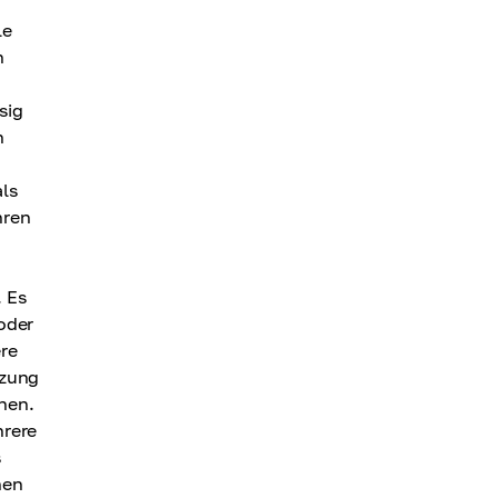
le
n
sig
n
als
hren
 Es
oder
ere
tzung
nen.
hrere
s
nen