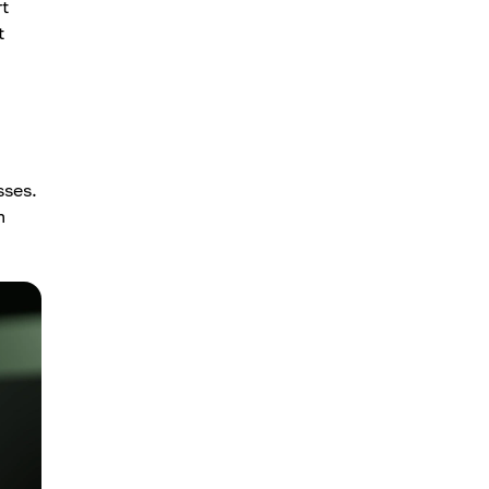
rt
t
sses.
m