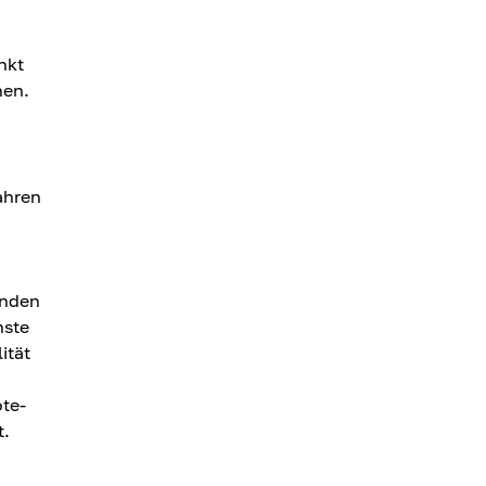
nkt
nen.
ahren
enden
nste
ität
te-
t.