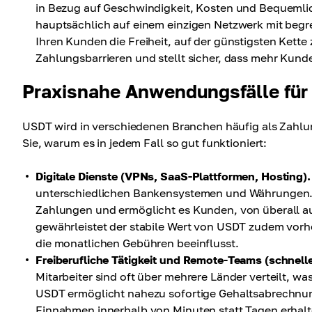
in Bezug auf Geschwindigkeit, Kosten und Bequemlich
hauptsächlich auf einem einzigen Netzwerk mit begren
Ihren Kunden die Freiheit, auf der günstigsten Kette 
Zahlungsbarrieren und stellt sicher, dass mehr Kun
Praxisnahe Anwendungsfälle fü
USDT wird in verschiedenen Branchen häufig als Zahl
Sie, warum es in jedem Fall so gut funktioniert:
Digitale Dienste (VPNs, SaaS-Plattformen, Hosting).
unterschiedlichen Bankensystemen und Währungen. U
Zahlungen und ermöglicht es Kunden, von überall au
gewährleistet der stabile Wert von USDT zudem vorh
die monatlichen Gebühren beeinflusst.
Freiberufliche Tätigkeit und Remote-Teams (schnell
Mitarbeiter sind oft über mehrere Länder verteilt, 
USDT ermöglicht nahezu sofortige Gehaltsabrechnu
Einnahmen innerhalb von Minuten statt Tagen erhal