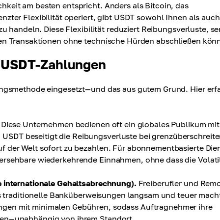
keit am besten entspricht. Anders als Bitcoin, das
zter Flexibilität operiert, gibt USDT sowohl Ihnen als auch
zu handeln. Diese Flexibilität reduziert Reibungsverluste, se
den Transaktionen ohne technische Hürden abschließen kön
r USDT-Zahlungen
ungsmethode eingesetzt—und das aus gutem Grund. Hier erf
Diese Unternehmen bedienen oft ein globales Publikum mit
SDT beseitigt die Reibungsverluste bei grenzüberschreit
f der Welt sofort zu bezahlen. Für abonnementbasierte Die
ersehbare wiederkehrende Einnahmen, ohne dass die Volatil
e internationale Gehaltsabrechnung).
Freiberufler und Remo
was traditionelle Banküberweisungen langsam und teuer mach
ngen mit minimalen Gebühren, sodass Auftragnehmer ihre
ten—unabhängig von ihrem Standort.