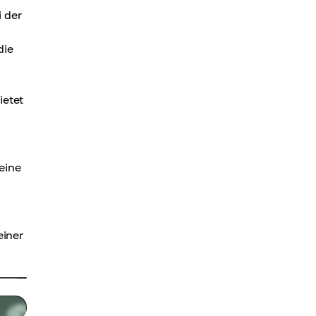
i der
die
ietet
eine
einer