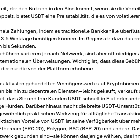
rteil, der den Nutzern in den Sinn kommt, wenn sie die Vortei
pelt, bietet USDT eine Preisstabilität, die es von volatilere
onale Zahlungen, indem es traditionelle Bankkanäle überflüs
 3-5 Werktage benötigen können. Im Gegensatz dazu dauer
n bis Sekunden.
bühren variieren je nach Netzwerk, sind aber oft niedriger 
nternationalen Überweisungen. Wichtig ist, dass diese Gebü
der nur die von der Plattform erhobene
er aktivsten gehandelten Vermögenswerte auf Kryptobörsen.
n bis hin zu dezentralen Diensten—leicht gekauft, verkauft 
et, dass Sie und Ihre Kunden USDT schnell in Fiat oder and
 Hürden. Darüber hinaus macht die breite USDT-Unterstü
ewöhnlich praktischen Werkzeug für alltägliche Transaktio
ktischen Vorteile von USDT ist seine Verfügbarkeit über me
 Ethereum (ERC-20), Polygon, BSC (BEP-20) und andere. Da
etzwerk gebunden sind—sie können dasjenige wählen, das ih