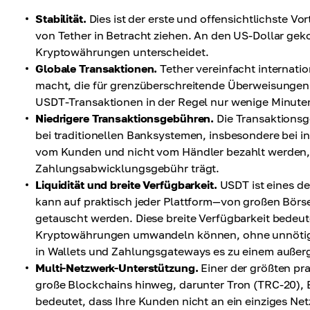
Stabilität.
Dies ist der erste und offensichtlichste Vo
von Tether in Betracht ziehen. An den US-Dollar gekop
Kryptowährungen unterscheidet.
Globale Transaktionen.
Tether vereinfacht internati
macht, die für grenzüberschreitende Überweisungen
USDT-Transaktionen in der Regel nur wenige Minute
Niedrigere Transaktionsgebühren.
Die Transaktionsge
bei traditionellen Banksystemen, insbesondere bei i
vom Kunden und nicht vom Händler bezahlt werden, 
Zahlungsabwicklungsgebühr trägt.
Liquidität und breite Verfügbarkeit.
USDT ist eines d
kann auf praktisch jeder Plattform—von großen Börse
getauscht werden. Diese breite Verfügbarkeit bedeut
Kryptowährungen umwandeln können, ohne unnötige
in Wallets und Zahlungsgateways es zu einem außerg
Multi-Netzwerk-Unterstützung.
Einer der größten pra
große Blockchains hinweg, darunter Tron (TRC-20),
bedeutet, dass Ihre Kunden nicht an ein einziges N