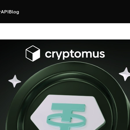
r
API
Blog