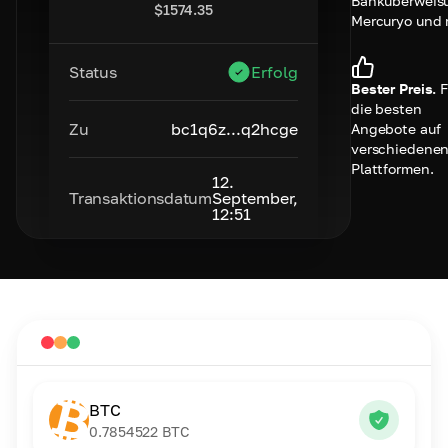
Banküberweis
$
1574.35
Mercuryo und 
Status
Erfolg
Bester Preis.
F
die besten
Zu
bc1q6z...q2hcge
Angebote auf
verschiedene
Plattformen.
12.
Transaktionsdatum
September,
12:51
BTC
0.7854522
BTC