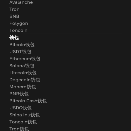
Avalanche
Tron
BNB
Polygon
Toncoin
钱包
Bitcoin钱包
USDT钱包
Ethereum钱包
Solana钱包
Litecoin钱包
Dogecoin钱包
Monero钱包
BNB钱包
Bitcoin Cash钱包
USDC钱包
Shiba Inu钱包
Toncoin钱包
Tron钱包