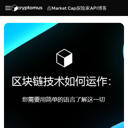
点
Market Cap
探险家
API
博客