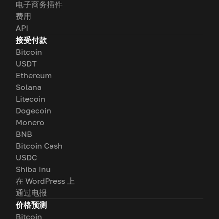
电子商务插件
费用
API
接受付款
Bitcoin
USDT
Ethereum
Solana
Litecoin
Dogecoin
Monero
BNB
Bitcoin Cash
USDC
Shiba Inu
在 WordPress 上
通过电报
价格预测
Bitcoin