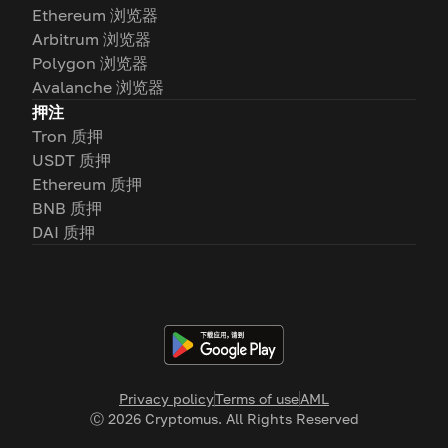
Ethereum 浏览器
Arbitrum 浏览器
Polygon 浏览器
Avalanche 浏览器
押注
Tron 质押
USDT 质押
Ethereum 质押
BNB 质押
DAI 质押
Privacy policy
Terms of use
AML
Ⓒ
2026
Cryptomus. All Rights Reserved