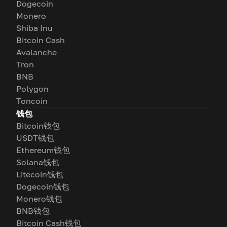
Dogecoin
Monero
Shiba Inu
Bitcoin Cash
Avalanche
Tron
BNB
Polygon
Toncoin
钱包
Bitcoin钱包
USDT钱包
Ethereum钱包
Solana钱包
Litecoin钱包
Dogecoin钱包
Monero钱包
BNB钱包
Bitcoin Cash钱包