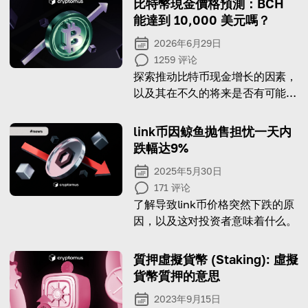
比特幣現金價格預測：BCH
能達到 10,000 美元嗎？
2026年6月29日
1259
评论
探索推动比特币现金增长的因素，
以及其在不久的将来是否有可能飙
升至 10,000 美元。
link币因鲸鱼抛售担忧一天内
跌幅达9%
2025年5月30日
171
评论
了解导致link币价格突然下跌的原
因，以及这对投资者意味着什么。
質押虛擬貨幣 (Staking): 虛擬
貨幣質押的意思
2023年9月15日