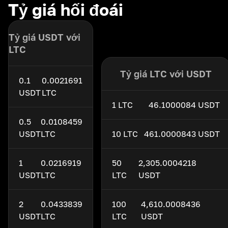
Tỷ giá hối đoái
Tỷ giá USDT với
LTC
Tỷ giá LTC với USDT
0.1
0.0021691
USDT
LTC
1 LTC
46.1000084 USDT
0.5
0.0108459
USDT
LTC
10 LTC
461.0000843 USDT
1
0.0216919
50
2,305.0004218
USDT
LTC
LTC
USDT
2
0.0433839
100
4,610.0008436
USDT
LTC
LTC
USDT