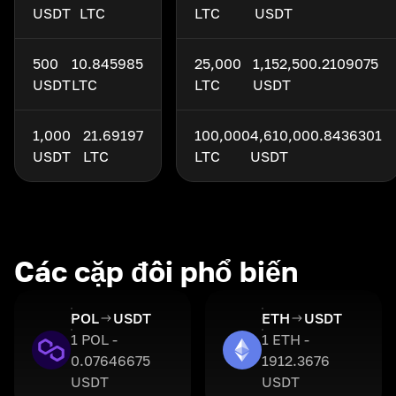
USDT
LTC
LTC
USDT
500
10.845985
25,000
1,152,500.2109075
USDT
LTC
LTC
USDT
1,000
21.69197
100,000
4,610,000.8436301
USDT
LTC
LTC
USDT
Các cặp đôi phổ biến
POL
USDT
ETH
USDT
1 POL -
1 ETH -
0.07646675
1912.3676
USDT
USDT