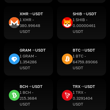
XMR
USDT
SHIB
USDT
1 XMR -
1 SHIB -
380.99648
0.00000461
USDT
USDT
GRAM
USDT
BTC
USDT
1 GRAM -
1 BTC -
1.354286
64759.89066
USDT
USDT
BCH
USDT
TRX
USDT
1 BCH -
1 TRX -
215.3684
0.3291404
USDT
USDT