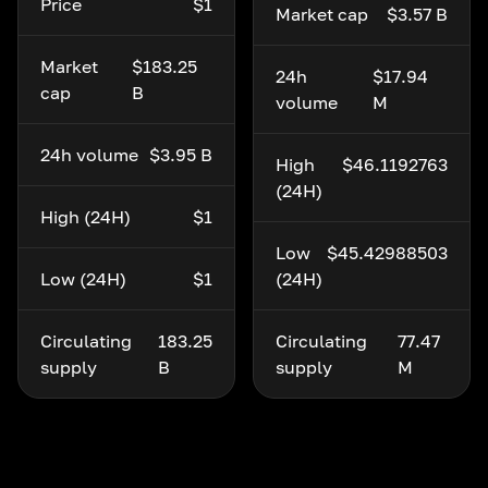
Price
$1
Market cap
$3.57 B
Market
$183.25
24h
$17.94
cap
B
volume
M
24h volume
$3.95 B
High
$46.1192763
(24H)
High (24H)
$1
Low
$45.42988503
Low (24H)
$1
(24H)
Circulating
183.25
Circulating
77.47
supply
B
supply
M