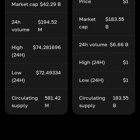
Price
$1
Market cap
$42.29 B
Market
$183.55
24h
$194.52
cap
B
volume
M
24h volume
$6.66 B
High
$74.281696
(24H)
High (24H)
$1
Low
$72.49334
(24H)
Low (24H)
$1
Circulating
581.42
Circulating
183.55
supply
M
supply
B