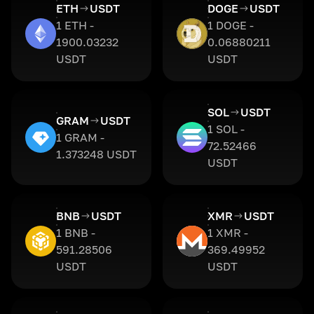
ETH
USDT
DOGE
USDT
1 ETH -
1 DOGE -
1900.03232
0.06880211
USDT
USDT
SOL
USDT
GRAM
USDT
1 SOL -
1 GRAM -
72.52466
1.373248 USDT
USDT
BNB
USDT
XMR
USDT
1 BNB -
1 XMR -
591.28506
369.49952
USDT
USDT