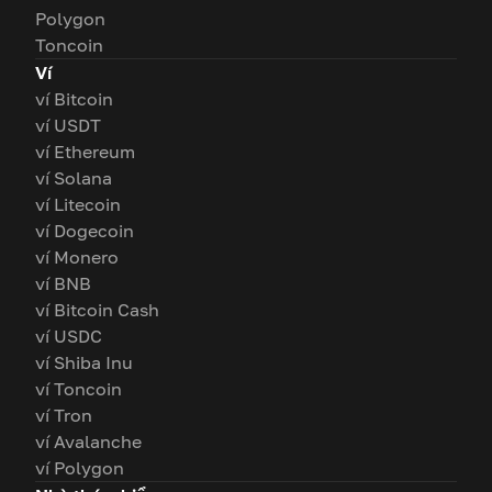
Polygon
Toncoin
Ví
ví Bitcoin
ví USDT
ví Ethereum
ví Solana
ví Litecoin
ví Dogecoin
ví Monero
ví BNB
ví Bitcoin Cash
ví USDC
ví Shiba Inu
ví Toncoin
ví Tron
ví Avalanche
ví Polygon