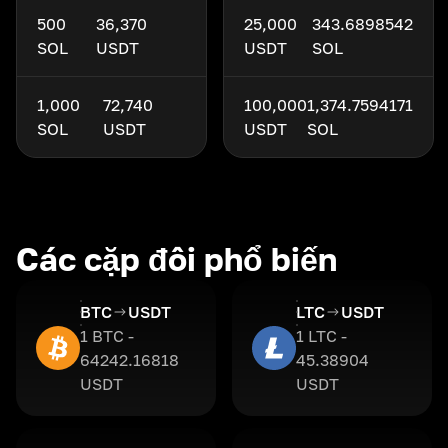
500
36,370
25,000
343.6898542
SOL
USDT
USDT
SOL
1,000
72,740
100,000
1,374.7594171
SOL
USDT
USDT
SOL
Các cặp đôi phổ biến
BTC
USDT
LTC
USDT
1 BTC -
1 LTC -
64242.16818
45.38904
USDT
USDT