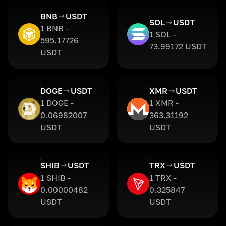
BNB
USDT
SOL
USDT
1 BNB -
1 SOL -
595.17726
73.99172 USDT
USDT
DOGE
USDT
XMR
USDT
1 DOGE -
1 XMR -
0.06982007
363.31192
USDT
USDT
SHIB
USDT
TRX
USDT
1 SHIB -
1 TRX -
0.00000482
0.325847
USDT
USDT