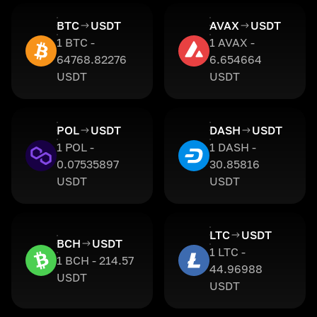
BTC
USDT
AVAX
USDT
1 BTC -
1 AVAX -
64768.82276
6.654664
USDT
USDT
POL
USDT
DASH
USDT
1 POL -
1 DASH -
0.07535897
30.85816
USDT
USDT
LTC
USDT
BCH
USDT
1 LTC -
1 BCH - 214.57
44.96988
USDT
USDT