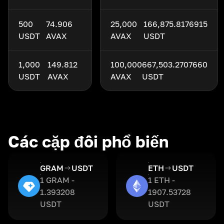
500
74.906
25,000
166,875.8176915
USDT
AVAX
AVAX
USDT
1,000
149.812
100,000
667,503.2707660
USDT
AVAX
AVAX
USDT
Các cặp đôi phổ biến
GRAM
USDT
ETH
USDT
1 GRAM -
1 ETH -
1.393208
1907.53728
USDT
USDT