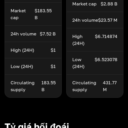
Market cap
$2.88 B
Market
$183.55
cap
B
24h volume
$23.57 M
24h volume
$7.52 B
High
$6.714874
(24H)
High (24H)
$1
Low
$6.523078
Low (24H)
$1
(24H)
Circulating
183.55
Circulating
431.77
supply
B
supply
M
Tỷ giá hối đoái