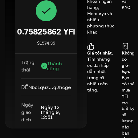
khoản ngân
và
hàng,
KYC.
Mercuryo và
nhiều
phương thức
0.75825862
YFI
khác.
$
1574.35
Giá tốt nhất.
Không
Tìm những
có
Trạng
Thành
ưu đãi hấp
giới
công
thái
dẫn nhất
hạn.
trong số
Bạn
nhiều nền
có thể
ĐẾN
bc1q6z...q2hcge
tảng.
mua
YFI
với
Ngày
Ngày 12
bất kỳ
giao
tháng 9,
số
12:51
dịch
lượng
nào
bạn