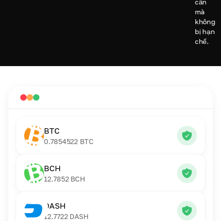
cần
mà
không
bị hạn
chế.
BTC
0.7854522
BTC
BCH
12.7852
BCH
DASH
12.7722
DASH