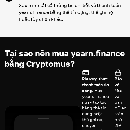
Xác minh tất cả thông tin chi tiết và thanh toán
yearn.finance bằng thẻ tín dụng, thẻ ghi nợ
hoặc tùy chọn khác.
Tại sao nên mua yearn.finance
bằng Cryptomus?
Phương thức
Bảo
thanh toán đa
vệ.
dạng.
Mua
Mua
yearn.finance
và
ngay lập tức
bán
bằng thẻ tín
YFI an
dụng hoặc
toàn
thẻ ghi nợ,
nhờ
chuyển
2FA