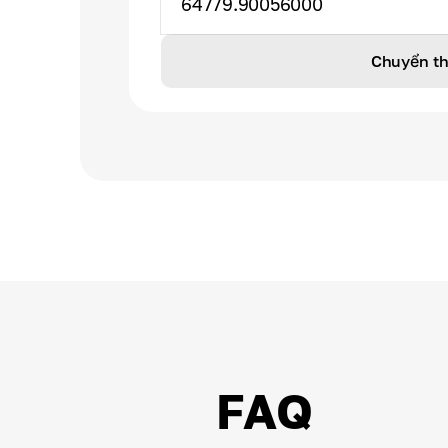
64779.90056000
Chuyển t
FAQ