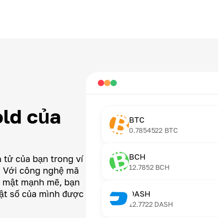
ld của
BTC
0.7854522
BTC
BCH
n tử của bạn trong ví
12.7852
BCH
i. Với công nghệ mã
ảo mật mạnh mẽ, bạn
uật số của mình được
DASH
12.7722
DASH