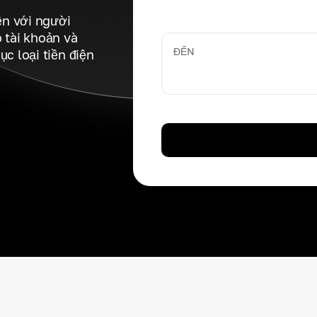
ện với người
o tài khoản và
ĐẾN
 loại tiền điện