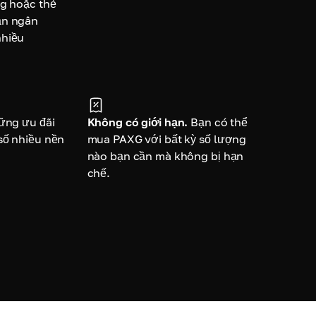
ng hoặc thẻ
ản ngân
nhiều
ững ưu đãi
Không có giới hạn.
Bạn có thể
số nhiều nền
mua PAXG với bất kỳ số lượng
nào bạn cần mà không bị hạn
chế.