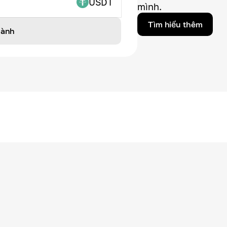
USDT
mình.
Tìm hiểu thêm
hành