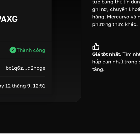
tức bằng thẻ tín dụ
ghi nợ, chuyển kho
hàng, Mercuryo và 
PAXG
phương thức khác.
Thành công
Giá tốt nhất.
Tìm nh
hấp dẫn nhất trong 
bc1q6z...q2hcge
tảng.
y 12 tháng 9, 12:51