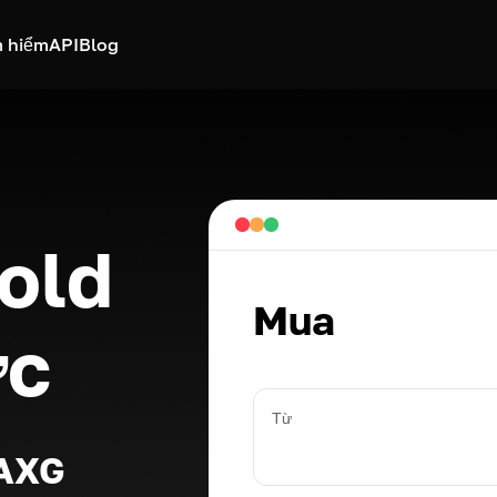
 hiểm
API
Blog
old
Mua
ức
Từ
PAXG