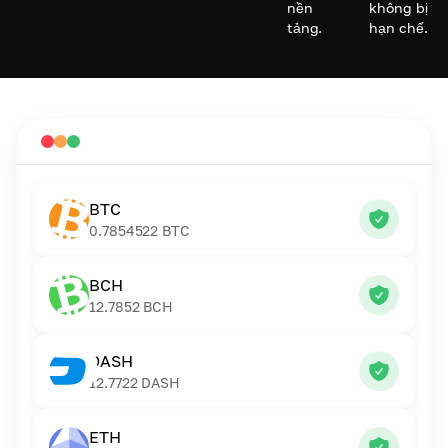
nền
không bị
tảng.
hạn chế.
BTC
0.7854522
BTC
BCH
12.7852
BCH
DASH
12.7722
DASH
ETH