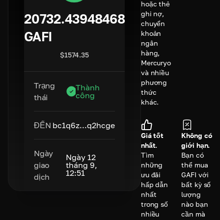
hoặc thẻ
ghi nợ,
20732.43948468
chuyển
GAFI
khoản
ngân
hàng,
$
1574.35
Mercuryo
và nhiều
phương
Trạng
Thành
thức
công
thái
khác.
ĐẾN
bc1q6z...q2hcge
Giá tốt
Không có
nhất.
giới hạn.
Ngày
Tìm
Bạn có
Ngày 12
giao
tháng 9,
những
thể mua
12:51
ưu đãi
GAFI với
dịch
hấp dẫn
bất kỳ số
nhất
lượng
trong số
nào bạn
nhiều
cần mà