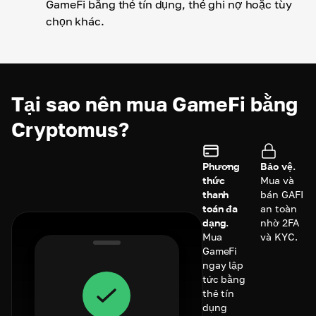
GameFi bằng thẻ tín dụng, thẻ ghi nợ hoặc tùy
chọn khác.
Tại sao nên mua GameFi bằng
Cryptomus?
Phương
Bảo vệ.
thức
Mua và
thanh
bán GAFI
toán đa
an toàn
dạng.
nhờ 2FA
Mua
và KYC.
GameFi
ngay lập
tức bằng
thẻ tín
dụng