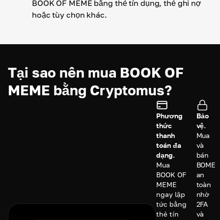
BOOK OF MEME bằng thẻ tín dụng, thẻ ghi nợ
hoặc tùy chọn khác.
Tại sao nên mua BOOK OF
MEME bằng Cryptomus?
Phương
Bảo
thức
vệ.
thanh
Mua
toán đa
và
dạng.
bán
Mua
BOME
BOOK OF
an
MEME
toàn
ngay lập
nhờ
tức bằng
2FA
thẻ tín
và