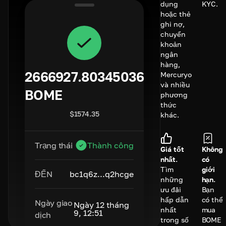
dụng
KYC.
hoặc thẻ
ghi nợ,
chuyển
khoản
ngân
hàng,
2666927.80345036
Mercuryo
và nhiều
BOME
phương
thức
$
1574.35
khác.
Trạng thái
Thành công
Giá tốt
Không
nhất.
có
Tìm
giới
ĐẾN
bc1q6z...q2hcge
những
hạn.
ưu đãi
Bạn
hấp dẫn
có thể
Ngày giao
Ngày 12 tháng
nhất
mua
9, 12:51
dịch
trong số
BOME