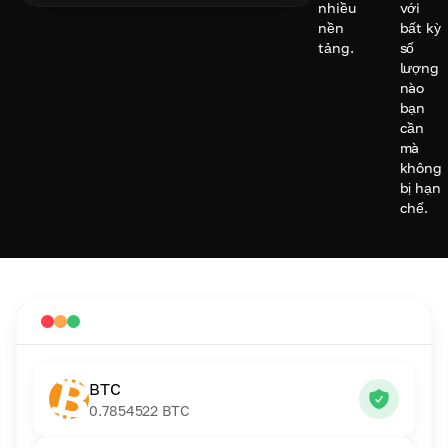
nhiều
với
nền
bất kỳ
tảng.
số
lượng
nào
bạn
cần
mà
không
bị hạn
chế.
BTC
0.7854522
BTC