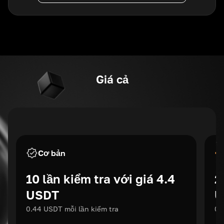
Giá cả
Cơ bản
10 lần kiểm tra với giá 4.4
2
USDT
U
0.44 USDT mỗi lần kiểm tra
0.