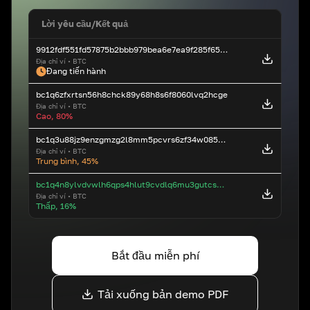
Lời yêu cầu
/
Kết quả
9912fdf551fd57875b2bbb979bea6e7ea9f285f658999f4c2ec38ac22b9748392323b232321
Địa chỉ ví
•
BTC
Đang tiến hành
bc1q6zfxrtsn56h8chck89y68h8s6f8060lvq2hcge
Địa chỉ ví
•
BTC
Cao, 80%
bc1q3u88jz9enzgmzg2l8mm5pcvrs6zf34w085n0kn
Địa chỉ ví
•
BTC
Trung bình, 45%
bc1q4n8ylvdvwlh6qps4hlut9cvdlq6mu3gutcsd5z
Địa chỉ ví
•
BTC
Thấp, 16%
Bắt đầu miễn phí
Tải xuống bản demo PDF