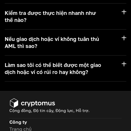
Kiểm tra được thực hiện nhanh như
thế nào?
BTC
TRON
Nếu giao dịch hoặc ví không tuân thủ
AML thì sao?
ETH
BSC
Làm sao tôi có thể biết được một giao
ARB
dịch hoặc ví có rủi ro hay không?
AVAX
MATIC
Cộng đồng, Độ tin cậy, Động lực, Hỗ trợ.
Công ty
Trang chủ