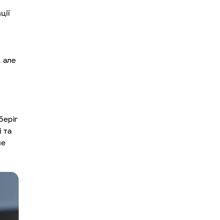
ції
, але
беріг
 та
ше