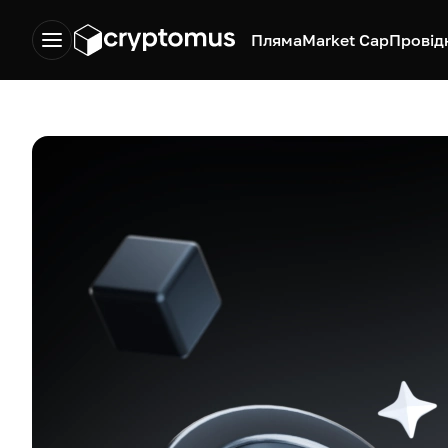
Пляма
Market Cap
Провід