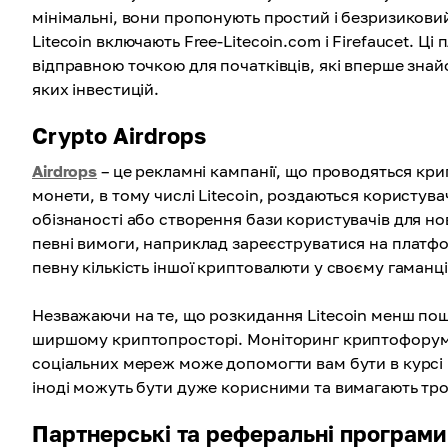
мінімальні, вони пропонують простий і безризиковий
Litecoin включають Free-Litecoin.com і Firefaucet. 
відправною точкою для початківців, які вперше знай
яких інвестицій.
Crypto Airdrops
Airdrops
– це рекламні кампанії, що проводяться кр
монети, в тому числі Litecoin, роздаються користув
обізнаності або створення бази користувачів для но
певні вимоги, наприклад зареєструватися на платфо
певну кількість іншої криптовалюти у своєму гаманці
Незважаючи на те, що розкидання Litecoin менш поши
ширшому криптопросторі. Моніторинг криптофорумів, в
соціальних мереж може допомогти вам бути в курсі
іноді можуть бути дуже корисними та вимагають трох
Партнерські та реферальні програми