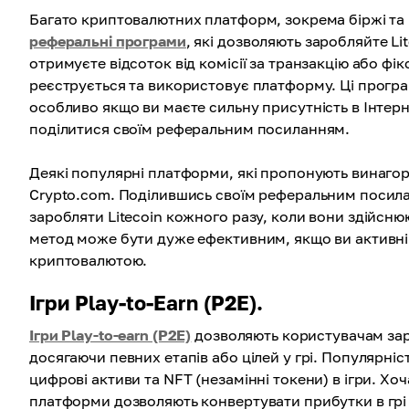
Багато криптовалютних платформ, зокрема біржі та
реферальні програми
, які дозволяють заробляйте Li
отримуєте відсоток від комісії за транзакцію або фі
реєструється та використовує платформу. Ці програ
особливо якщо ви маєте сильну присутність в Інтер
поділитися своїм реферальним посиланням.
Деякі популярні платформи, які пропонують винагоро
Crypto.com. Поділившись своїм реферальним посил
заробляти Litecoin кожного разу, коли вони здійсню
метод може бути дуже ефективним, якщо ви активні 
криптовалютою.
Ігри Play-to-Earn (P2E).
Ігри Play-to-earn (P2E)
дозволяють користувачам зар
досягаючи певних етапів або цілей у грі. Популярніст
цифрові активи та NFT (незамінні токени) в ігри. Хоч
платформи дозволяють конвертувати прибутки в грі 