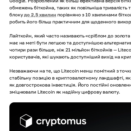
Google. Розроблений як більш ефективна версія бітк
обмежень біткойна, таких як повільніша тривалість т
блоку
до 2,5 хвилин
порівняно з 10 хвилинами бітко
робить його більш практичним для щоденного вико
Лайткойн, який часто називають «сріблом до золота
має на меті бути легшою та доступнішою альтернати
чотири рази більше, ніж 21 мільйон біткойнів — Lite
користувачів, які шукають доступніший вихід на кр
Незважаючи на те, що Litecoin менш помітний з точки 
стабільну позицію в криптовалютному ландшафті, який
як довгострокова інвестиція. Його постійні оновлен
зміцнювали Litecoin як надійну цифрову валюту.