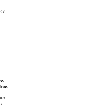
асу
за
ігри.
ння
на