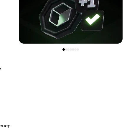
и
женер