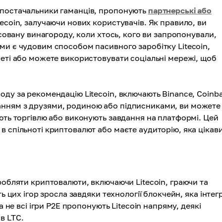
 постачальники гаманців, пропонують
партнерські або
tecoin, залучаючи нових користувачів. Як правило, ви
ксовану винагороду, коли хтось, кого ви запропонували,
ми є чудовим способом пасивного заробітку Litecoin,
неті або можете використовувати соціальні мережі, щоб
ду за рекомендацію Litecoin, включають Binance, Coinba
анням з друзями, родиною або підписниками, ви можете
ють торгівлю або виконують завдання на платформі. Цей
в спільноті криптовалют або маєте аудиторію, яка цікав
обляти криптовалюти, включаючи Litecoin, граючи та
ь цих ігор зросла завдяки технології блокчейн, яка інтег
а не всі ігри P2E пропонують Litecoin напряму, деякі
в LTC.