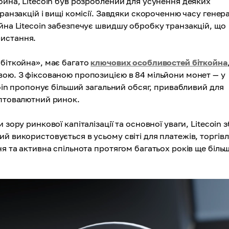
ойна, Litecoin був розроблений для усунення деяких
ранзакцій і вищі комісії. Завдяки скороченню часу генера
йна Litecoin забезпечує швидшу обробку транзакцій, що
ристання.
 біткойна», має багато
ключових особливостей біткойна
вою. З фіксованою пропозицією в 84 мільйони монет — у
coin пропонує більший загальний обсяг, привабливий для
иптовалютний ринок.
зору ринкової капіталізації та основної уваги, Litecoin з
 використовується в усьому світі для платежів, торгівлі
ня та активна спільнота протягом багатьох років ще біль