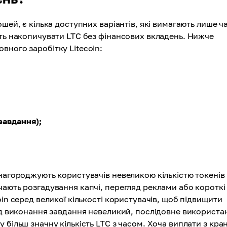
шей, є кілька доступних варіантів, які вимагають лише ч
сть накопичувати LTC без фінансових вкладень. Нижче
вного заробітку Litecoin:
завдання);
нагороджують користувачів невеликою кількістю токенів 
ають розгадування капчі, перегляд реклами або короткі 
in серед великої кількості користувачів, щоб підвищити
від виконання завдання невеликий, послідовне використа
 більш значну кількість LTC з часом. Хоча виплати з кра