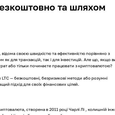
 безкоштовно та шляхом
т, відома своєю швидкістю та ефективністю порівняно з
як для транзакцій, так і для інвестицій. Але що, якщо в
итрат або тільки починаєте працювати з криптовалютою?
ти LTC — безкоштовні, безризикові методи або розумні
ащий підхід для своїх фінансових цілей.
птовалюта, створена в 2011 році Чарлі Лі , колишній ін