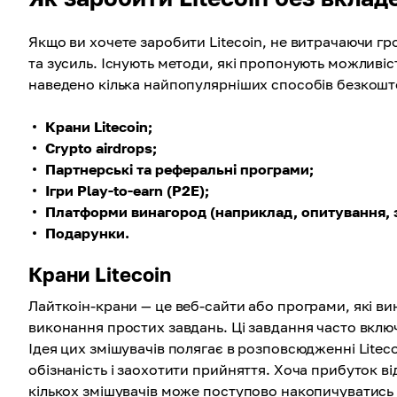
Якщо ви хочете заробити Litecoin, не витрачаючи гро
та зусиль. Існують методи, які пропонують можливі
наведено кілька найпопулярніших способів безкошто
Крани Litecoin;
Crypto airdrops;
Партнерські та реферальні програми;
Ігри Play-to-earn (P2E);
Платформи винагород (наприклад, опитування, 
Подарунки.
Крани Litecoin
Лайткоін-крани — це веб-сайти або програми, які ви
виконання простих завдань. Ці завдання часто включ
Ідея цих змішувачів полягає в розповсюдженні Liteco
обізнаність і заохотити прийняття. Хоча прибуток 
кількох змішувачів може поступово накопичуватись у