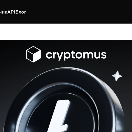
ник
API
Блог