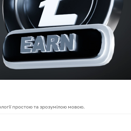
логії простою та зрозумілою мовою.