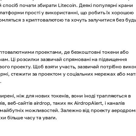
 спосіб почати збирати Litecoin. Деякі популярні крани
Ці платформи прості у використанні, що робить їх хорошою
омляться з криптовалютою та хочуть залучитися без будь
иптовалютними проектами, де безкоштовні токени або
ачам. Ці розсилки зазвичай спрямовані на підвищення
вого проекту. Щоб взяти участь, зазвичай потрібно вико
рмі, стежити за проектом у соціальних мережах або мат
.
рені, ніж для нових токенів, вони іноді трапляються в
еб-сайтів airdrop, таких як AirdropAlert, і каналів
 майбутніх можливостей. Залежно від проекту аеродром
и більше часу та уваги.