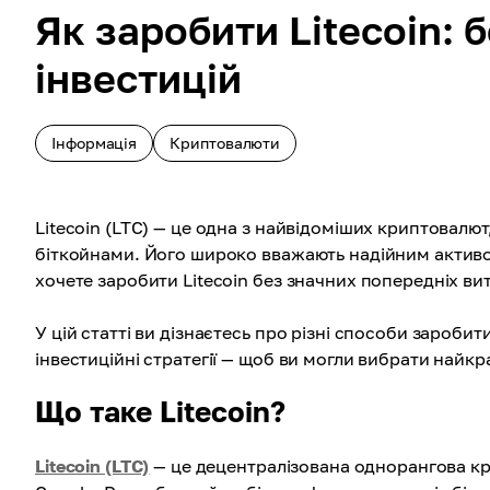
Як заробити Litecoin:
інвестицій
Інформація
Криптовалюти
Litecoin (LTC) — це одна з найвідоміших криптовалю
біткойнами. Його широко вважають надійним активом 
хочете заробити Litecoin без значних попередніх в
У цій статті ви дізнаєтесь про різні способи зароби
інвестиційні стратегії — щоб ви могли вибрати найкр
Що таке Litecoin?
Litecoin (LTC)
— це децентралізована однорангова кри