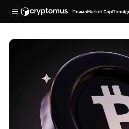
Пляма
Market Cap
Провід