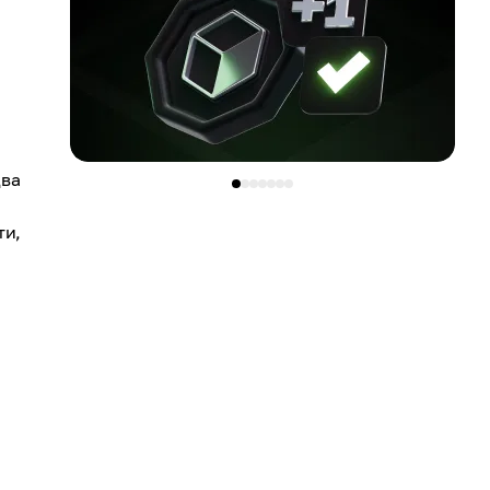
два
ти,