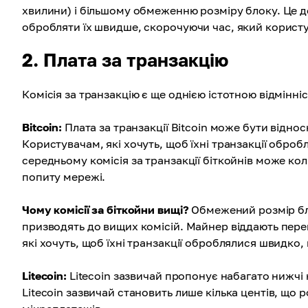
хвилини) і більшому обмеженню розміру блоку. Це д
обробляти їх швидше, скорочуючи час, який користув
2. Плата за транзакцію
Комісія за транзакцію є ще однією істотною відмінніст
Bitcoin:
Плата за транзакції Bitcoin може бути відн
Користувачам, які хочуть, щоб їхні транзакції оброб
середньому комісія за транзакції біткойнів може кол
попиту мережі.
Чому комісії за біткойни вищі?
Обмежений розмір бло
призводять до вищих комісій. Майнер віддають пере
які хочуть, щоб їхні транзакції оброблялися швидко,
Litecoin:
Litecoin зазвичай пропонує набагато нижчі ко
Litecoin зазвичай становить лише кілька центів, що 