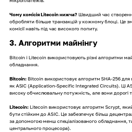
мікроплатежів.
Чому комісія Litecoin нижча?
Швидший час створення 
обробляти більше транзакцій у кожному блоці. Це зм
комісії навіть під час високого попиту.
3. Алгоритми майнінгу
Bitcoin і Litecoin використовують різні алгоритми ма
обладнання.
Bitcoin:
Bitcoin використовує алгоритм SHA-256 для 
як ASIC (Application-Specific Integrated Circuits). Ц
високу обчислювальну потужність, але вони дорогі т
Litecoin:
Litecoin використовує алгоритм Scrypt, яки
бути стійким до ASIC. Це забезпечує більш децентр
за допомогою менш спеціалізованого обладнання, та
центрального процесора).