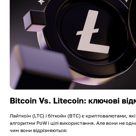
Bitcoin Vs. Litecoin: ключові ві
Лайткоін (LTC) і біткойн (BTC) є криптовалютами, як
алгоритми PoW і цілі використання. Але вони не одн
чим вони відрізняються: