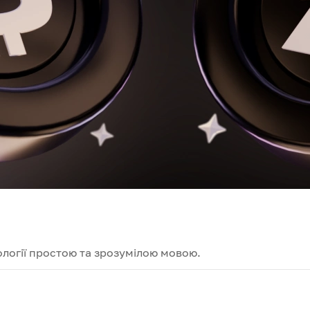
логії простою та зрозумілою мовою.