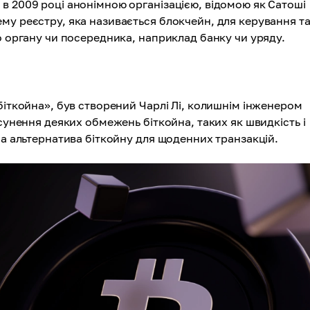
​в 2009 році анонімною організацією, відомою як Сатоші
му реєстру, яка називається блокчейн, для керування т
о органу чи посередника, наприклад банку чи уряду.
біткойна», був створений Чарлі Лі, колишнім інженером
усунення деяких обмежень біткойна, таких як швидкість і
на альтернатива біткойну для щоденних транзакцій.