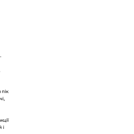
.
д
 пік
і,
кції
 і