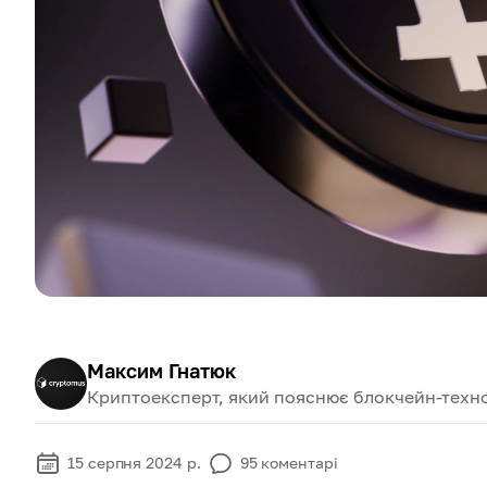
Максим Гнатюк
Криптоексперт, який пояснює блокчейн-техно
15 серпня 2024 р.
95
коментарі