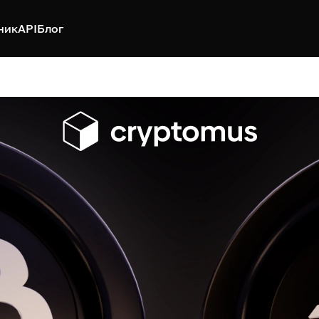
ник
API
Блог