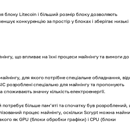
блоку Litecoin і більший розмір блоку дозволяють
еншує конкуренцію за простір у блоках і зберігає низькі
йнінгу, що впливає на їхні процеси майнінгу та вимоги до
майнінгу, для якого потрібне спеціальне обладнання, ві
і ASIC розроблені спеціально для майнінгу та пропонують
а споживають значну кількість електроенергії.
й потребує більше пам’яті та спочатку був розроблений,
алізований процес майнінгу, оскільки Scrypt можна майн
кого як GPU (блоки обробки графіки) і CPU (блоки