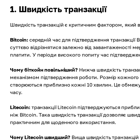
1. Швидкість транзакції
Швидкість транзакцій є критичним фактором, який від
Bitcoin:
середній час для підтвердження транзакції B
суттєво відрізнятися залежно від завантаженості мере
платити. У періоди високого попиту час підтвердж
Чому біткойн повільніший?
Нижча швидкість транзак
механізмом підтвердження роботи. Розмір кожного б
створюються приблизно кожні 10 хвилин. Це обмежує
часу.
Litecoin:
транзакції Litecoin підтверджуються прибли
ніж Bitcoin. Така швидкість транзакції дозволяє шви
практичним для щоденного використання.
Чому Litecoin швидший?
Вища швидкість транзакцій 