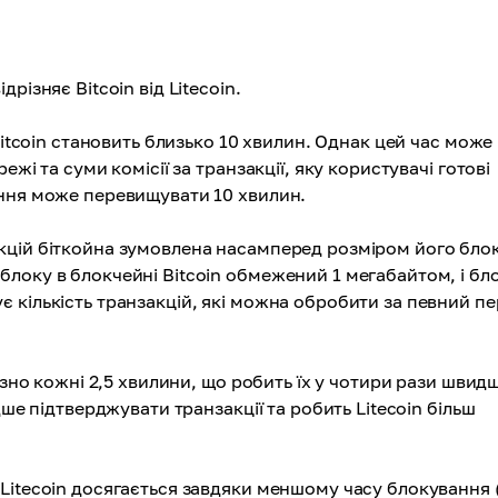
різняє Bitcoin від Litecoin.
itcoin становить близько 10 хвилин. Однак цей час може
жі та суми комісії за транзакції, яку користувачі готові
ення може перевищувати 10 хвилин.
цій біткойна зумовлена ​​насамперед розміром його блок
локу в блокчейні Bitcoin обмежений 1 мегабайтом, і бл
 кількість транзакцій, які можна обробити за певний пе
зно кожні 2,5 хвилини, що робить їх у чотири рази швид
дше підтверджувати транзакції та робить Litecoin більш
Litecoin досягається завдяки меншому часу блокування 