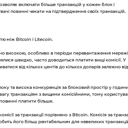
озволяє включати більше транзакцій у кожен блок і
ачі повинні чекати на підтвердження своїх транзакцій.
ю між Bitcoin і Litecoin.
осно високою, особливо в періоди перевантаження мережі
лялися швидко, часто доводиться платити вищі комісії. У
иватися від кількох центів до кількох доларів залежно ві
ку та висока конкуренція за блоковий простір у години
вагу транзакціям з вищими комісійними, тому користувач
 повинні платити більше.
місії за транзакції порівняно з Bitcoin. Комісія за транза
робить його більш рентабельним для невеликих транзакцій