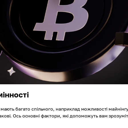
дмінності
і мають багато спільного, наприклад можливості майнінгу
акові. Ось основні фактори, які допоможуть вам зрозуміт