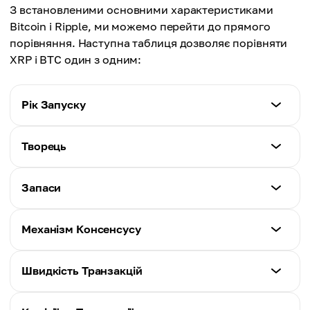
З встановленими основними характеристиками
Bitcoin і Ripple, ми можемо перейти до прямого
порівняння. Наступна таблиця дозволяє порівняти
XRP і BTC один з одним:
Рік Запуску
Bitcoin (BTC)
Творець
2009
Bitcoin (BTC)
Запаси
Ripple (XRP)
Сатоші Накамото
2012
Bitcoin (BTC)
Механізм Консенсусу
Ripple (XRP)
21 Мільйон
Ripple Labs
Bitcoin (BTC)
Швидкість Транзакцій
Ripple (XRP)
Proof of Work (PoW)
100 Мільярдів
Bitcoin (BTC)