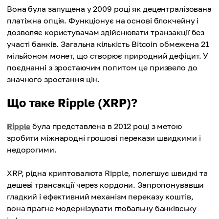
Вона була запущена у 2009 році як децентралізована
платіжна опція. Функціонує на основі блокчейну і
дозволяє користувачам здійснювати транзакції без
участі банків. Загальна кількість Bitcoin обмежена 21
мільйоном монет, що створює природний дефіцит. У
поєднанні з зростаючим попитом це призвело до
значного зростання цін.
Що таке Ripple (XRP)?
Ripple
була представлена в 2012 році з метою
зробити міжнародні грошові перекази швидкими і
недорогими.
XRP, рідна криптовалюта Ripple, полегшує швидкі та
дешеві трансакції через кордони. Запропонувавши
гладкий і ефективний механізм переказу коштів,
вона прагне модернізувати глобальну банківську