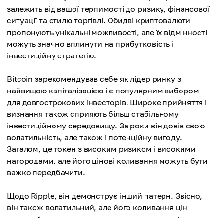
Низька Ціна
залежить від вашої терпимості до ризику, фінансової
ситуації та стилю торгівлі. Обидві криптовалюти
пропонують унікальні можливості, але їх відмінності
можуть значно вплинути на прибутковість і
інвестиційну стратегію.
Bitcoin зарекомендував себе як лідер ринку з
найвищою капіталізацією і є популярним вибором
для довгострокових інвесторів. Широке прийняття і
визнання також сприяють більш стабільному
інвестиційному середовищу. За роки він довів свою
волатильність, але також і потенційну вигоду.
Загалом, це токен з високим ризиком і високими
нагородами, але його цінові коливання можуть бути
важко передбачити.
Щодо Ripple, він демонструє інший патерн. Звісно,
він також волатильний, але його коливання цін