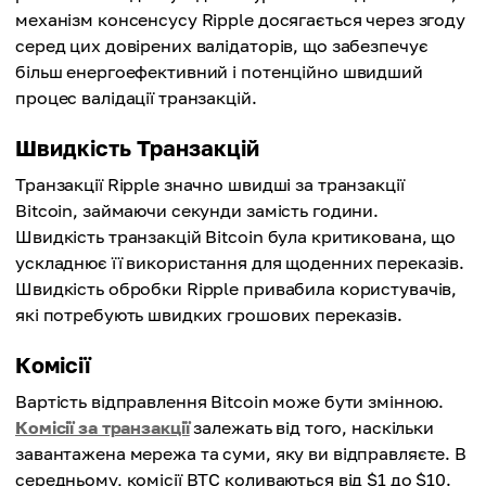
механізм консенсусу Ripple досягається через згоду
серед цих довірених валідаторів, що забезпечує
більш енергоефективний і потенційно швидший
процес валідації транзакцій.
Швидкість Транзакцій
Транзакції Ripple значно швидші за транзакції
Bitcoin, займаючи секунди замість години.
Швидкість транзакцій Bitcoin була критикована, що
ускладнює її використання для щоденних переказів.
Швидкість обробки Ripple привабила користувачів,
які потребують швидких грошових переказів.
Комісії
Вартість відправлення Bitcoin може бути змінною.
Комісії за транзакції
залежать від того, наскільки
завантажена мережа та суми, яку ви відправляєте. В
середньому, комісії BTC коливаються від $1 до $10.