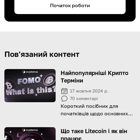
Початок роботи
Пов'язаний контент
Найпопулярніші Крипто
Терміни
17 жовтня 2024 р.
70
коментарі
Короткий посібник для
початківців щодо основних
термінів криптовалют,
охоплює основні поняття в
Що таке Litecoin і як він
криптовалютному світі.
працює