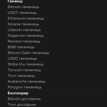
Гаманці
Bitcoin гаманець
USDT гаманець
Ethereum гаманець
Solana гаманець
Litecoin гаманець
Dogecoin гаманець
Monero гаманець
BNB гаманець
Bitcoin Cash гаманець
USDC гаманець
Shiba Inu гаманець
Toncoin гаманець
Tron гаманець
Avalanche гаманець
Polygon гаманець
Експлорер
Bitcoin дослідник
Tron дослідник