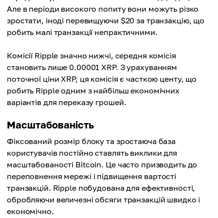
Але в періоди високого попиту вони можуть різко
зростати, іноді перевищуючи $20 за транзакцію, що
робить малі транзакції непрактичними.
Комісії Ripple значно нижчі, середня комісія
становить лише 0.00001 XRP. З урахуванням
поточної ціни XRP, ця комісія є часткою центу, що
робить Ripple одним з найбільш економічних
варіантів для переказу грошей.
Масштабованість
Фіксований розмір блоку та зростаюча база
користувачів постійно ставлять виклики для
масштабованості Bitcoin. Це часто призводить до
переповнення мережі і підвищення вартості
транзакцій. Ripple побудована для ефективності,
обробляючи величезні обсяги транзакцій швидко і
економічно.