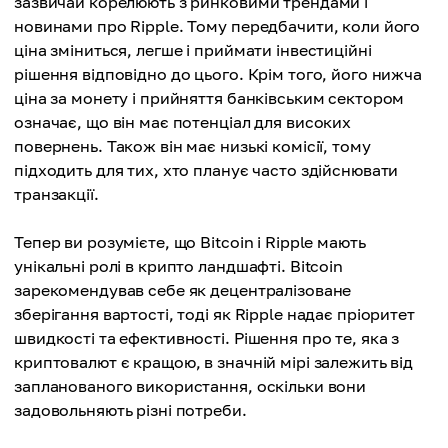
зазвичай корелюють з ринковими трендами і
новинами про Ripple. Тому передбачити, коли його
ціна зміниться, легше і приймати інвестиційні
рішення відповідно до цього. Крім того, його нижча
ціна за монету і прийняття банківським сектором
означає, що він має потенціал для високих
повернень. Також він має низькі комісії, тому
підходить для тих, хто планує часто здійснювати
транзакції.
Тепер ви розумієте, що Bitcoin і Ripple мають
унікальні ролі в крипто ландшафті. Bitcoin
зарекомендував себе як децентралізоване
зберігання вартості, тоді як Ripple надає пріоритет
швидкості та ефективності. Рішення про те, яка з
криптовалют є кращою, в значній мірі залежить від
запланованого використання, оскільки вони
задовольняють різні потреби.