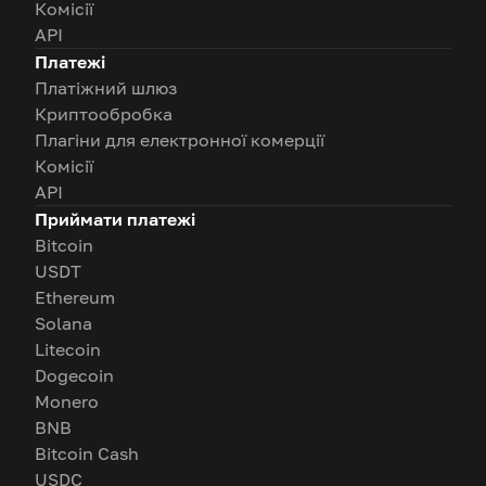
Комісії
API
Платежі
Платіжний шлюз
Криптообробка
Плагіни для електронної комерції
Комісії
API
Приймати платежі
Bitcoin
USDT
Ethereum
Solana
Litecoin
Dogecoin
Monero
BNB
Bitcoin Cash
USDC