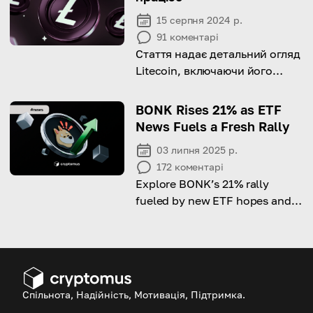
15 серпня 2024 р.
91
коментарі
Стаття надає детальний огляд
Litecoin, включаючи його
технічні аспекти, можливе
використання та потенціал як
BONK Rises 21% as ETF
інвестиції.
News Fuels a Fresh Rally
03 липня 2025 р.
172
коментарі
Explore BONK’s 21% rally
fueled by new ETF hopes and
growing investor interest.
Спільнота, Надійність, Мотивація, Підтримка.