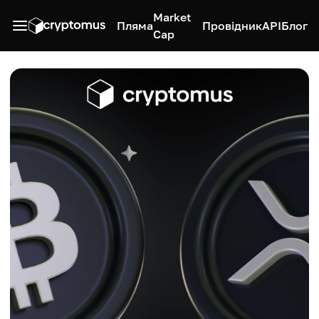
Market
Пляма
Провідник
API
Блог
Cap