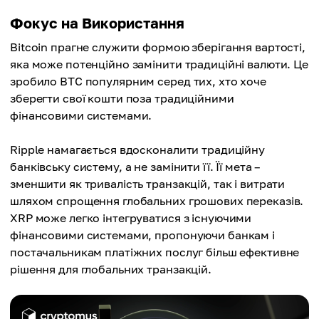
Фокус на Використання
Bitcoin прагне служити формою зберігання вартості,
яка може потенційно замінити традиційні валюти. Це
зробило BTC популярним серед тих, хто хоче
зберегти свої кошти поза традиційними
фінансовими системами.
Ripple намагається вдосконалити традиційну
банківську систему, а не замінити її. Її мета –
зменшити як тривалість транзакцій, так і витрати
шляхом спрощення глобальних грошових переказів.
XRP може легко інтегруватися з існуючими
фінансовими системами, пропонуючи банкам і
постачальникам платіжних послуг більш ефективне
рішення для глобальних транзакцій.