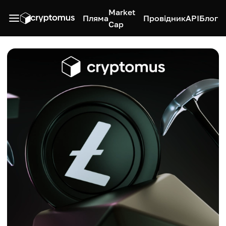
Market
Пляма
Провідник
API
Блог
Cap