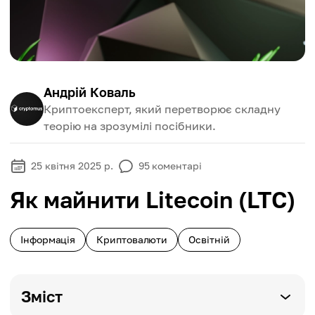
Андрій Коваль
Криптоексперт, який перетворює складну
теорію на зрозумілі посібники.
25 квітня 2025 р.
95
коментарі
Як майнити Litecoin (LTC)
Інформація
Криптовалюти
Освітній
Зміст