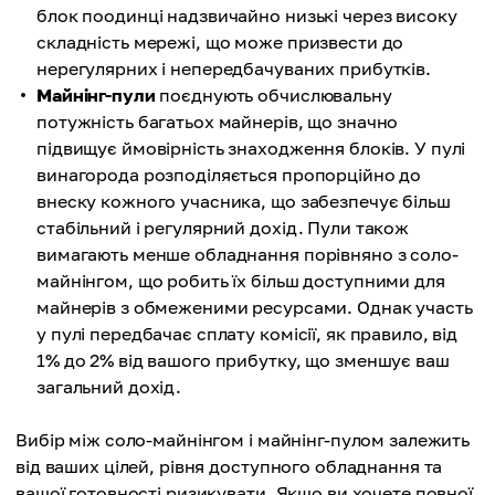
блок поодинці надзвичайно низькі через високу
складність мережі, що може призвести до
нерегулярних і непередбачуваних прибутків.
Майнінг-пули
поєднують обчислювальну
потужність багатьох майнерів, що значно
підвищує ймовірність знаходження блоків. У пулі
винагорода розподіляється пропорційно до
внеску кожного учасника, що забезпечує більш
стабільний і регулярний дохід. Пули також
вимагають менше обладнання порівняно з соло-
майнінгом, що робить їх більш доступними для
майнерів з обмеженими ресурсами. Однак участь
у пулі передбачає сплату комісії, як правило, від
1% до 2% від вашого прибутку, що зменшує ваш
загальний дохід.
Вибір між соло-майнінгом і майнінг-пулом залежить
від ваших цілей, рівня доступного обладнання та
вашої готовності ризикувати. Якщо ви хочете повної