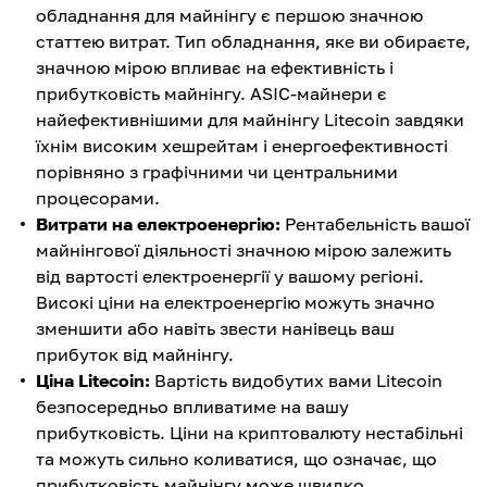
обладнання для майнінгу є першою значною
статтею витрат. Тип обладнання, яке ви обираєте,
значною мірою впливає на ефективність і
прибутковість майнінгу. ASIC-майнери є
найефективнішими для майнінгу Litecoin завдяки
їхнім високим хешрейтам і енергоефективності
порівняно з графічними чи центральними
процесорами.
Витрати на електроенергію:
Рентабельність вашої
майнінгової діяльності значною мірою залежить
від вартості електроенергії у вашому регіоні.
Високі ціни на електроенергію можуть значно
зменшити або навіть звести нанівець ваш
прибуток від майнінгу.
Ціна Litecoin:
Вартість видобутих вами Litecoin
безпосередньо впливатиме на вашу
прибутковість. Ціни на криптовалюту нестабільні
та можуть сильно коливатися, що означає, що
прибутковість майнінгу може швидко