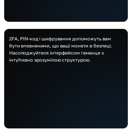
2FA, PIN-код і шифрування допоможуть вам
бути впевненими, що ваші монети в безпеці.
Насолоджуйтеся інтерфейсом гаманця з
інтуїтивно зрозумілою структурою.