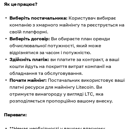
Як це працює?
Виберіть постачальника:
Користувач вибирає
компанію з хмарного майнінгу та реєструється на
своїй платформі.
Виберіть договір:
Ви обираєте план оренди
обчислювальної потужності, який може
відрізнятися за часом і потужністю.
Здійсніть платіж:
ви платите за контракт, а ваші
кошти йдуть на покриття витрат компанії на
обладнання та обслуговування.
Почати майнінг:
Постачальник використовує ваші
платні ресурси для майнінгу Litecoin. Ви
отримуєте винагороду у вигляді LTC, яка
розподіляється пропорційно вашому внеску.
Переваги:
**Немає необхідності у вашому власному