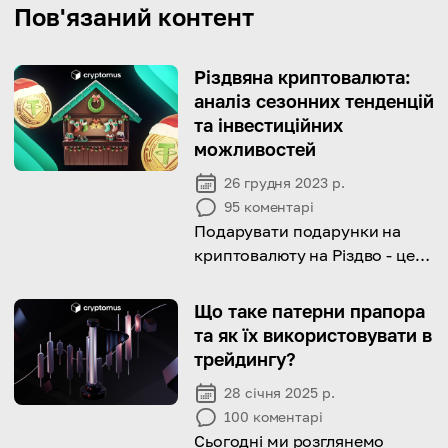
Пов'язаний контент
Різдвяна криптовалюта:
аналіз сезонних тенденцій
та інвестиційних
можливостей
26 грудня 2023 р.
95
коментарі
Подарувати подарунки на
криптовалюту на Різдво - це
унікальна та оригінальна ідея,
щоб догодити своїм близьким
Що таке патерни прапора
та як їх використовувати в
трейдингу?
28 січня 2025 р.
100
коментарі
Сьогодні ми розглянемо