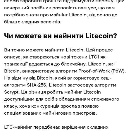
спосіб заробити гроші та підтримувати мережу. Цей
вичерпний посібник розповість вам усе, що вам
потрібно знати про майнінг Litecoin, від основ до
більш складних аспектів.
Чи можете ви майнити Litecoin?
Ви точно можете майнити Litecoin. Цей процес
описує, як створюються нові токени LTC і як
транзакції додаються до блокчейну. Litecoin, як і
Bitcoin, використовує алгоритм Proof-of-Work (PoW).
На відміну від Bitcoin, який використовує хеш-
алгоритм SHA-256, Litecoin застосовує алгоритм
Scrypt. Ця різниця робить майнінг Litecoin
доступнішим для осіб з обладнанням споживчого
класу, хоча конкуренція зросла з появою
спеціалізованих майнінгових пристроїв.
LTC-майнінг передбачає вирішення складних