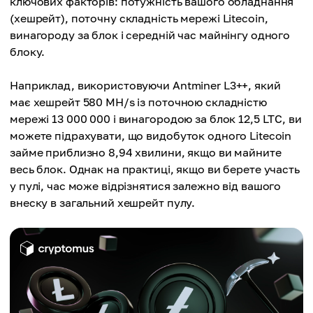
ключових факторів: потужність вашого обладнання
(хешрейт), поточну складність мережі Litecoin,
винагороду за блок і середній час майнінгу одного
блоку.
Наприклад, використовуючи Antminer L3++, який
має хешрейт 580 MH/s із поточною складністю
мережі 13 000 000 і винагородою за блок 12,5 LTC, ви
можете підрахувати, що видобуток одного Litecoin
займе приблизно 8,94 хвилини, якщо ви майните
весь блок. Однак на практиці, якщо ви берете участь
у пулі, час може відрізнятися залежно від вашого
внеску в загальний хешрейт пулу.