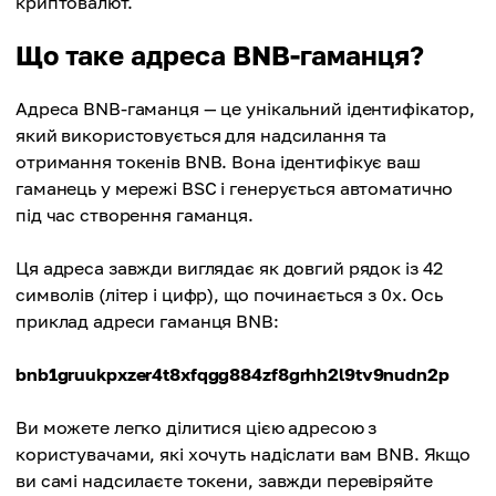
криптовалют.
Що таке адреса BNB-гаманця?
Адреса BNB-гаманця — це унікальний ідентифікатор,
який використовується для надсилання та
отримання токенів BNB. Вона ідентифікує ваш
гаманець у мережі BSC і генерується автоматично
під час створення гаманця.
Ця адреса завжди виглядає як довгий рядок із 42
символів (літер і цифр), що починається з 0x. Ось
приклад адреси гаманця BNB:
bnb1gruukpxzer4t8xfqgg884zf8grhh2l9tv9nudn2p
Ви можете легко ділитися цією адресою з
користувачами, які хочуть надіслати вам BNB. Якщо
ви самі надсилаєте токени, завжди перевіряйте