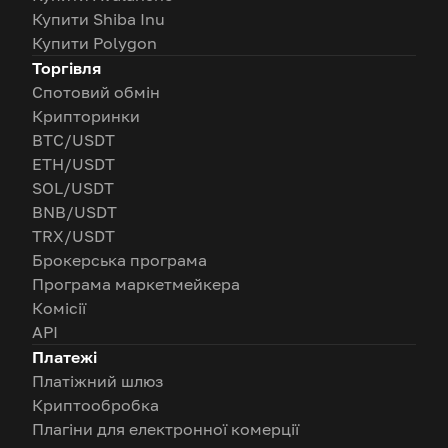
Купити Shiba Inu
Купити Polygon
Торгівля
Спотовий обмін
Крипторинки
BTC/USDT
ETH/USDT
SOL/USDT
BNB/USDT
TRX/USDT
Брокерська програма
Програма маркетмейкера
Комісії
API
Платежі
Платіжний шлюз
Криптообробка
Плагіни для електронної комерції