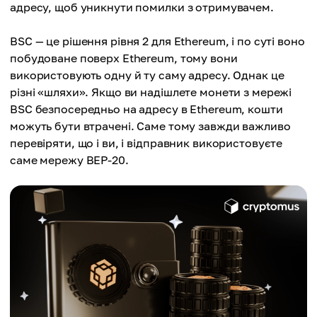
адресу, щоб уникнути помилки з отримувачем.
BSC — це рішення рівня 2 для Ethereum, і по суті воно
побудоване поверх Ethereum, тому вони
використовують одну й ту саму адресу. Однак це
різні «шляхи». Якщо ви надішлете монети з мережі
BSC безпосередньо на адресу в Ethereum, кошти
можуть бути втрачені. Саме тому завжди важливо
перевіряти, що і ви, і відправник використовуєте
саме мережу BEP-20.