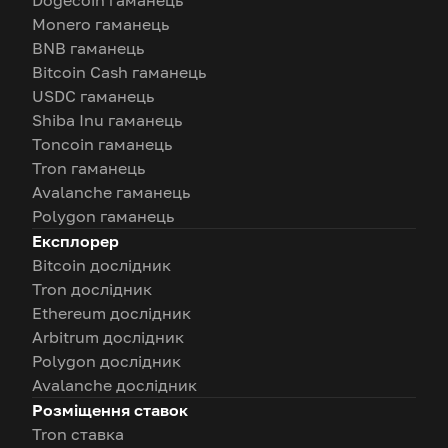
Dogecoin гаманець
Monero гаманець
BNB гаманець
Bitcoin Cash гаманець
USDC гаманець
Shiba Inu гаманець
Toncoin гаманець
Tron гаманець
Avalanche гаманець
Polygon гаманець
Експлорер
Bitcoin дослідник
Tron дослідник
Ethereum дослідник
Arbitrum дослідник
Polygon дослідник
Avalanche дослідник
Розміщення ставок
Tron ставка