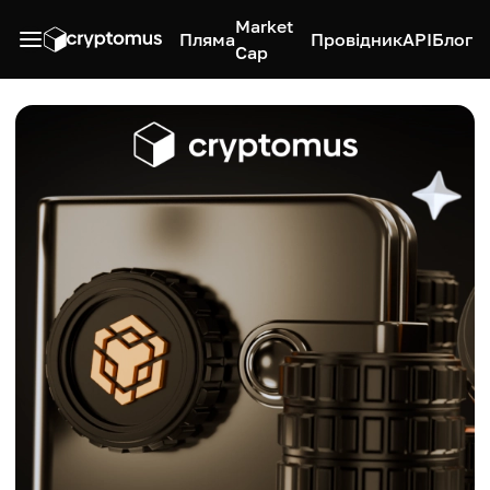
Market
Пляма
Провідник
API
Блог
Cap