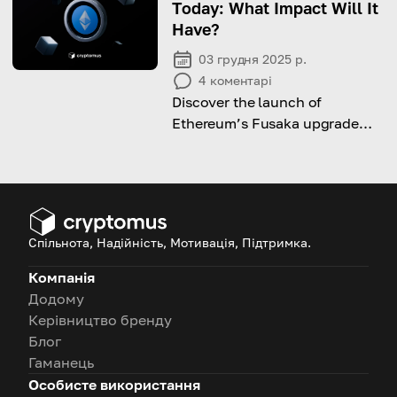
Today: What Impact Will It
Have?
03 грудня 2025 р.
4
коментарі
Discover the launch of
Ethereum’s Fusaka upgrade
and its impact on long-term
growth and adoption.
Спільнота, Надійність, Мотивація, Підтримка.
Компанія
Додому
Керівництво бренду
Блог
Гаманець
Особисте використання