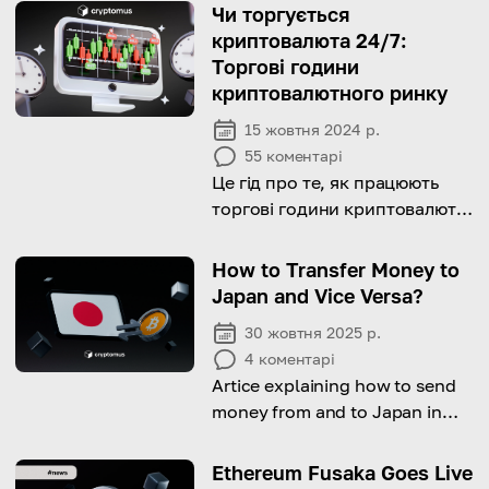
Чи торгується
криптовалюта 24/7:
Торгові години
криптовалютного ринку
15 жовтня 2024 р.
55
коментарі
Це гід про те, як працюють
торгові години криптовалют.
Дізнайтеся деталі!
How to Transfer Money to
Japan and Vice Versa?
30 жовтня 2025 р.
4
коментарі
Artice explaining how to send
money from and to Japan in
most convinient ways.
Ethereum Fusaka Goes Live