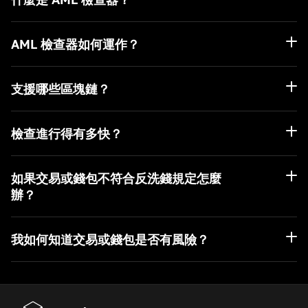
AML 檢查器如何運作？
支援哪些區塊鏈？
檢查進行得有多快？
BTC
如果交易或錢包不符合反洗錢規定怎麼
TRON
辦？
ETH
BSC
我如何知道交易或錢包是否有風險？
ARB
AVAX
MATIC