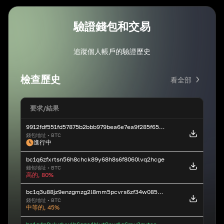
驗證錢包和交易
追蹤個人帳戶的驗證歷史
檢查歷史
看全部
要求
/
結果
9912fdf551fd57875b2bbb979bea6e7ea9f285f658999f4c2ec38ac22b9748392323b232321
錢包地址
•
BTC
進行中
bc1q6zfxrtsn56h8chck89y68h8s6f8060lvq2hcge
錢包地址
•
BTC
高的, 80%
bc1q3u88jz9enzgmzg2l8mm5pcvrs6zf34w085n0kn
錢包地址
•
BTC
中等的, 45%