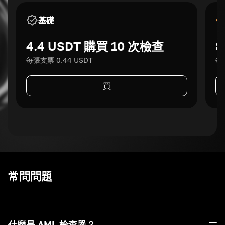
基礎
4.4 USDT 購買 10 次檢查
8
每張支票 0.44 USDT
每張
買
常問問題
什麼是 AML 檢查器？