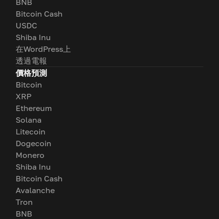
BNB
Bitcoin Cash
USDC
Shiba Inu
在WordPress上
透過電報
價格預測
Bitcoin
XRP
Ethereum
Solana
Litecoin
Dogecoin
Monero
Shiba Inu
Bitcoin Cash
Avalanche
Tron
BNB