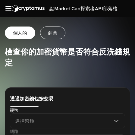
點
Market Cap
探索者
API
部落格
個人的
商業
檢查你的加密貨幣是否符合反洗錢規
定
透過加密錢包
按交易
硬幣
選擇幣種
網路