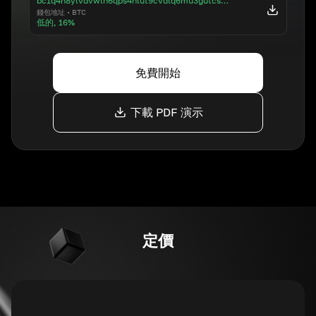
bc1q4n8ylvdvwlh6qps4hlut9cvdlq6mu3gutcsd5z
錢包地址
•
BTC
低的, 16%
免費開始
下載 PDF 演示
定價