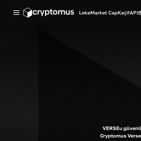
Leke
Market Cap
Kaşif
API
B
VERSEu güvenli 
Cryptomus Verse 