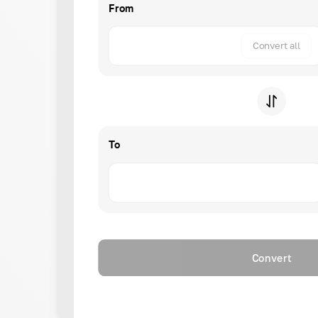
From
Convert all
To
Convert