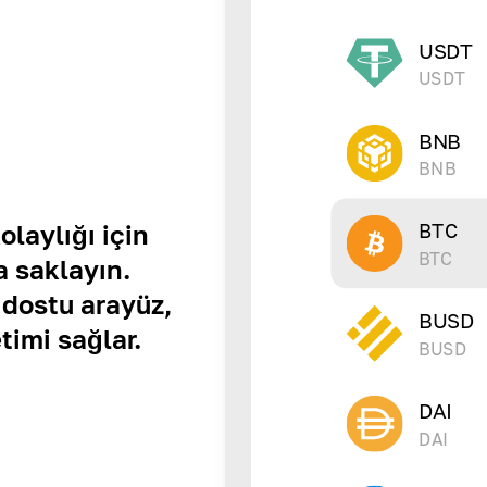
USDT
USDT
BNB
BNB
BTC
laylığı için
BTC
 saklayın.
 dostu arayüz,
BUSD
timi sağlar.
BUSD
DAI
DAI