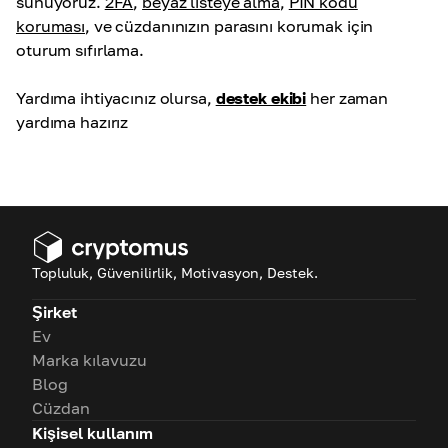
sunuyoruz.
2FA
,
beyaz listeye alma
,
PIN kodu
koruması
,
ve cüzdanınızın parasını korumak için
oturum sıfırlama.
Yardıma ihtiyacınız olursa,
destek ekibi
her zaman
yardıma hazırız
Topluluk, Güvenilirlik, Motivasyon, Destek.
Şirket
Ev
Marka kılavuzu
Blog
Cüzdan
Kişisel kullanım