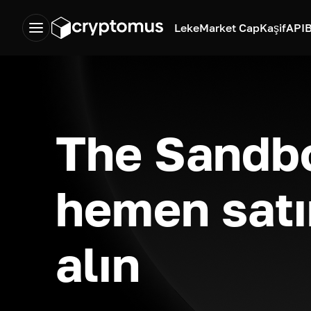
Leke
Market Cap
Kaşif
API
B
The Sandb
hemen satı
alın