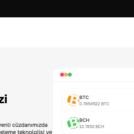
zi
BTC
0.7854522
BTC
BCH
üvenli cüzdanımızda
12.7852
BCH
releme teknolojisi ve