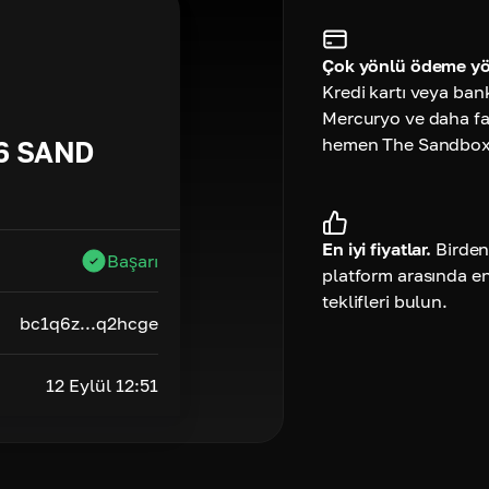
Çok yönlü ödeme yö
Kredi kartı veya ban
Mercuryo ve daha faz
hemen The Sandbox s
6
SAND
En iyi fiyatlar.
Birden
Başarı
platform arasında e
teklifleri bulun.
bc1q6z...q2hcge
12 Eylül 12:51