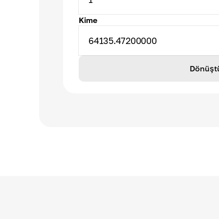
Kime
64135.47200000
Dönüşt