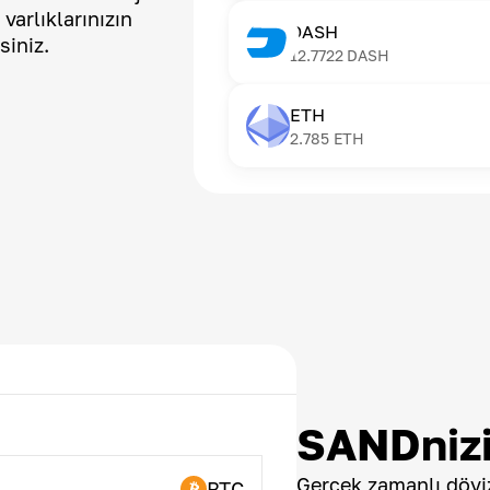
 varlıklarınızın
DASH
siniz.
12.7722
DASH
ETH
2.785
ETH
SANDnizi
Gerçek zamanlı döviz
BTC