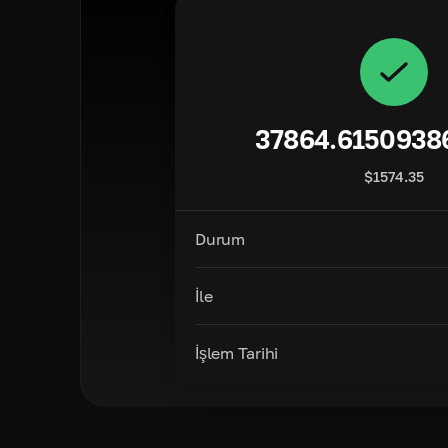
37864.6150938
$
1574.35
Durum
İle
İşlem Tarihi