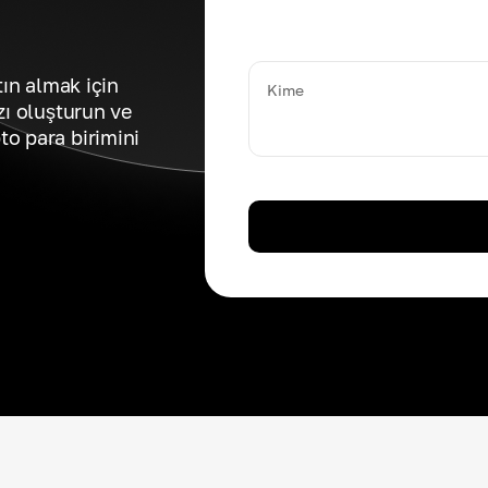
tın almak için
Kime
zı oluşturun ve
o para birimini