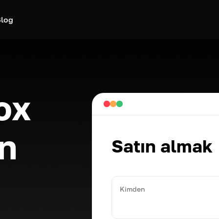
log
ox
n
Satın almak
Kimden