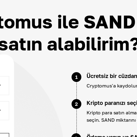
tomus ile SAND 
satın alabilirim
Ücretsiz bir cüzdan
1
Cryptomus'a kaydolun 
Kripto paranızı seç
2
Kripto para satın alm
seçin. SAND miktarını 
Ödeme yapın ve SA