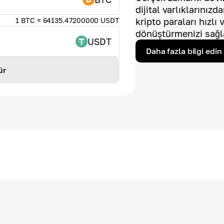
dijital varlıklarınız
1 BTC ≈ 64135.47200000 USDT
kripto paraları hızlı
dönüştürmenizi sağl
USDT
Daha fazla bilgi edin
ür