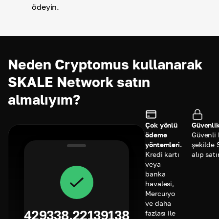
ödeyin.
Neden Cryptomus kullanarak
SKALE Network satın
almalıyım?
Çok yönlü
Güvenlik
ödeme
Güvenli 
yöntemleri.
şekilde
Kredi kartı
alıp satı
veya
banka
havalesi,
Mercuryo
ve daha
429338.22139138
fazlası ile