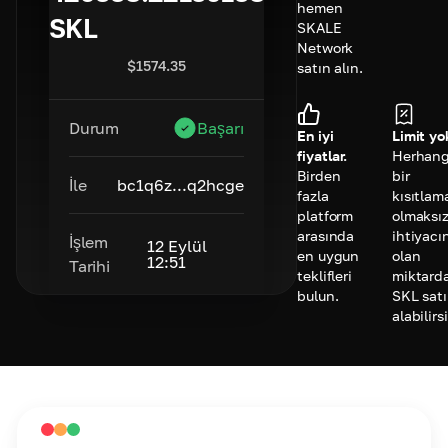
hemen
SKL
SKALE
Network
$
1574.35
satın alın.
Durum
Başarı
En iyi
Limit yo
fiyatlar.
Herhang
Birden
bir
İle
bc1q6z...q2hcge
fazla
kısıtlam
platform
olmaksız
arasında
ihtiyacı
İşlem
12 Eylül
en uygun
olan
12:51
Tarihi
teklifleri
miktard
bulun.
SKL sat
alabilirs