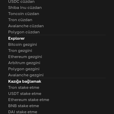
USDC cüzdan
Shiba Inu cüzdan
Toncoin cüzdan
Tron cüzdan
Avalanche cüzdan
Polygon cüzdan
Explorer
Bitcoin gezgini
Tron gezgini
Ethereum gezgini
Arbitrum gezgini
Polygon gezgini
Avalanche gezgini
Kazığa bağlamak
Tron stake etme
USDT stake etme
Ethereum stake etme
BNB stake etme
DAI stake etme