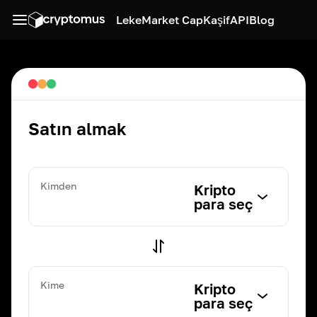
Leke
Market Cap
Kaşif
API
Blog
Satın almak
Kimden
Kripto
para seç
Kime
Kripto
para seç