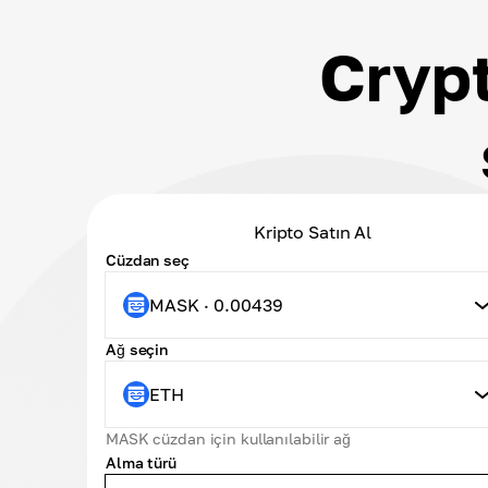
Cryp
Kripto Satın Al
Cüzdan seç
MASK · 0.00439
Ağ seçin
ETH
MASK cüzdan için kullanılabilir ağ
Alma türü