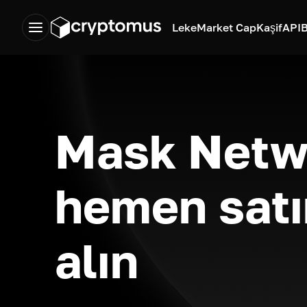
Leke
Market Cap
Kaşif
API
B
Mask Netw
hemen satı
alın