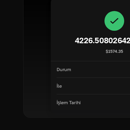
4226.5080264
$
1574.35
Durum
İle
İşlem Tarihi