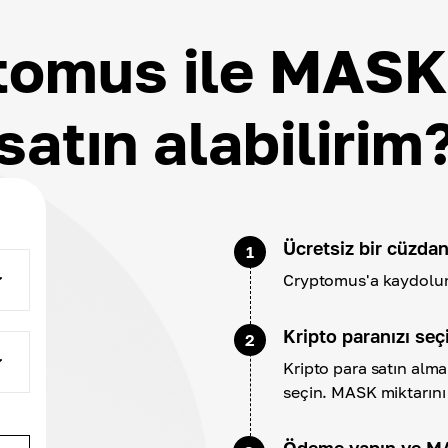
tomus ile MASK 
satın alabilirim
Ücretsiz bir cüzdan
1
Cryptomus'a kaydolun 
Kripto paranızı seç
2
Kripto para satın alm
seçin. MASK miktarını
Ödeme yapın ve M