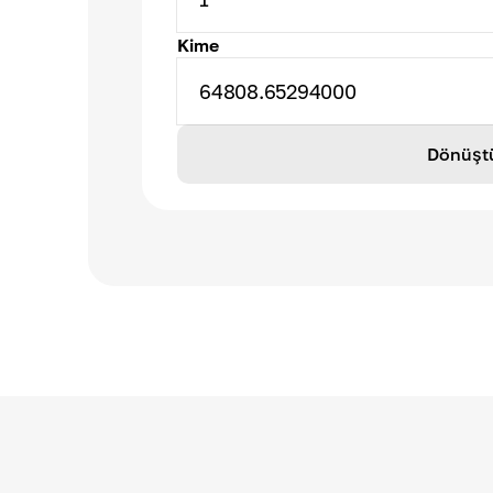
Kime
64808.65294000
Dönüşt