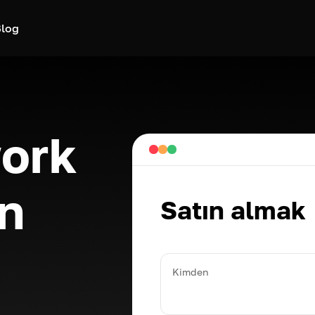
log
ork
n
Satın almak
Kimden