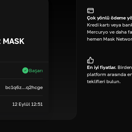
Çok yönlü ödeme yö
Kredi kartı veya ban
Mercuryo ve daha faz
hemen Mask Network 
2
MASK
En iyi fiyatlar.
Birden
Başarı
platform arasında e
teklifleri bulun.
bc1q6z...q2hcge
12 Eylül 12:51