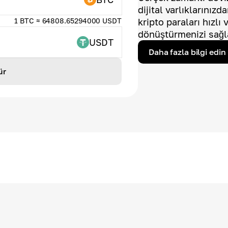
dijital varlıklarınız
1 BTC ≈ 64808.65294000 USDT
kripto paraları hızlı
dönüştürmenizi sağl
USDT
Daha fazla bilgi edin
ür