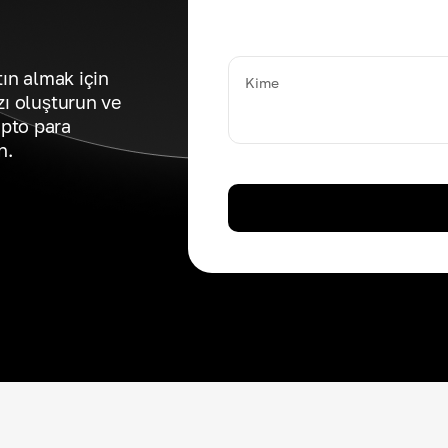
tın almak için
Kime
zı oluşturun ve
ipto para
n.