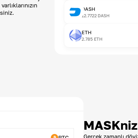
 varlıklarınızın
DASH
siniz.
12.7722
DASH
ETH
2.785
ETH
MASKnizi
Gerçek zamanlı döviz
BTC