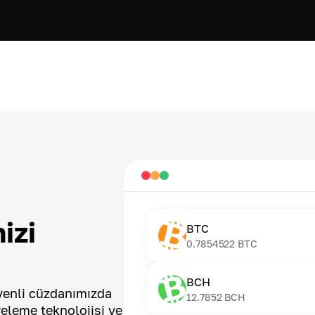
izi
BTC
0.7854522
BTC
BCH
üvenli cüzdanımızda
12.7852
BCH
releme teknolojisi ve