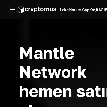
Leke
Market Cap
Kaşif
API
B
Mantle
Network
hemen satı