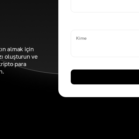
Kime
tın almak için
zı oluşturun ve
ripto para
n.