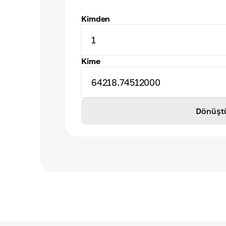
Kimden
1
Kime
64218.74512000
Dönüşt