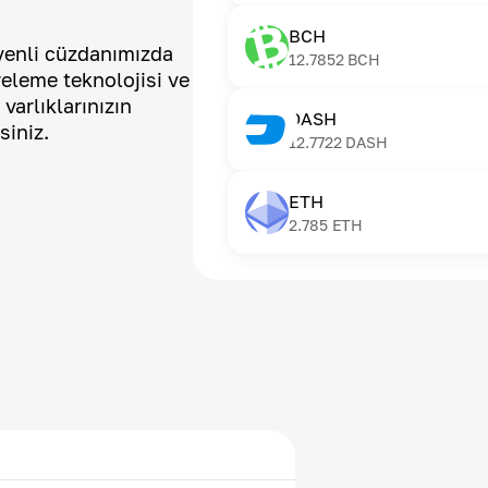
BCH
üvenli cüzdanımızda
12.7852
BCH
releme teknolojisi ve
 varlıklarınızın
DASH
siniz.
12.7722
DASH
ETH
2.785
ETH