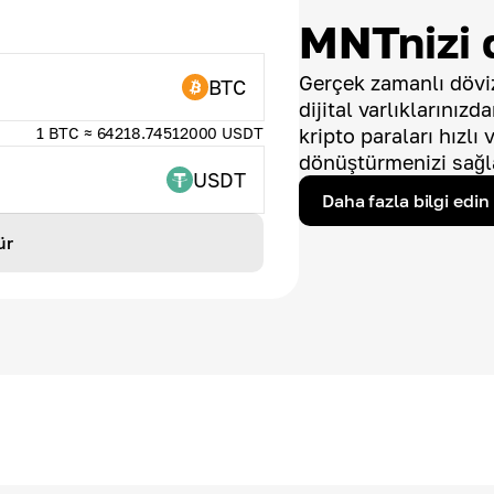
MNTnizi 
Gerçek zamanlı döviz
BTC
dijital varlıklarınız
1 BTC ≈ 64218.74512000 USDT
kripto paraları hızlı
dönüştürmenizi sağl
USDT
Daha fazla bilgi edin
ür