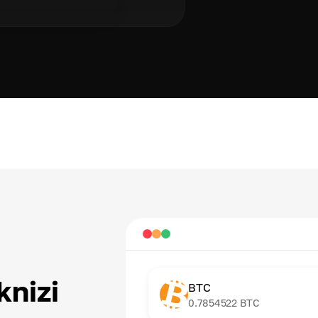
nizi
BTC
0.7854522
BTC