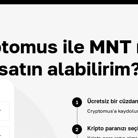
tomus ile MNT 
satın alabilirim
Ücretsiz bir cüzdan
1
Cryptomus'a kaydolun 
Kripto paranızı seç
2
Kripto para satın alm