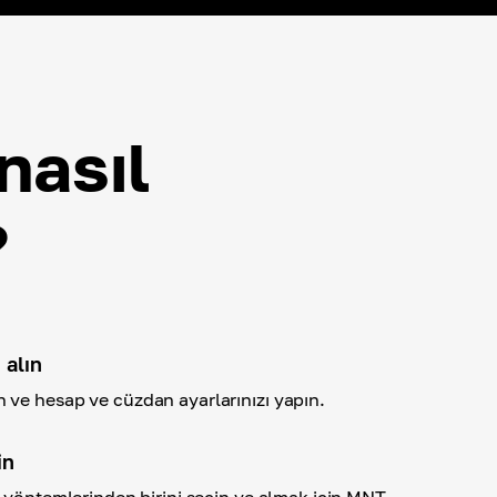
nasıl
?
 alın
ve hesap ve cüzdan ayarlarınızı yapın.
in
a yöntemlerinden birini seçin ve almak için MNT