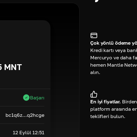
Çok yönlü ödeme yö
Kredi kartı veya ban
Mercuryo ve daha faz
hemen Mantle Netwo
5
MNT
alın.
Başarı
En iyi fiyatlar.
Birden
platform arasında e
bc1q6z...q2hcge
teklifleri bulun.
12 Eylül 12:51