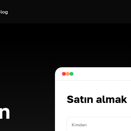
log
Satın almak
n
Kimden