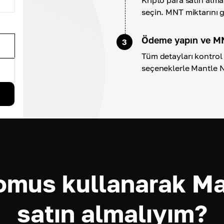
seçin. MNT miktarını g
Ödeme yapın ve MN
3
Tüm detayları kontrol 
seçeneklerle Mantle 
omus kullanarak Ma
satın almalıyım?