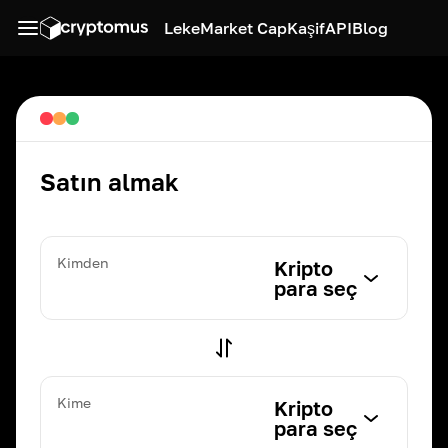
Leke
Market Cap
Kaşif
API
Blog
Satın almak
Kimden
Kripto
para seç
Kime
Kripto
para seç