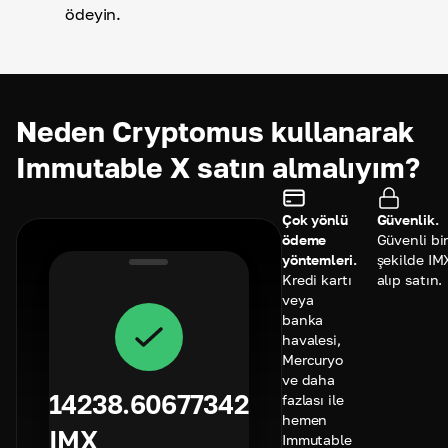
ödeyin.
Neden Cryptomus kullanarak
Immutable X satın almalıyım?
Çok yönlü
Güvenlik.
ödeme
Güvenli bi
yöntemleri.
şekilde IM
Kredi kartı
alıp satın.
veya
banka
havalesi,
Mercuryo
ve daha
14238.60677342
fazlası ile
hemen
IMX
Immutable