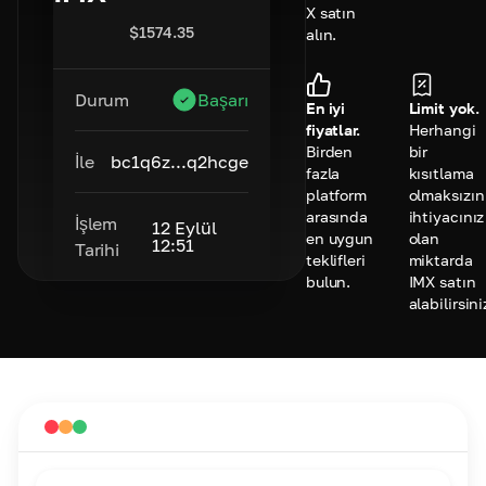
X satın
$
1574.35
alın.
Durum
Başarı
En iyi
Limit yok.
fiyatlar.
Herhangi
Birden
bir
İle
bc1q6z...q2hcge
fazla
kısıtlama
platform
olmaksızın
arasında
ihtiyacınız
İşlem
12 Eylül
en uygun
olan
12:51
Tarihi
teklifleri
miktarda
bulun.
IMX satın
alabilirsini