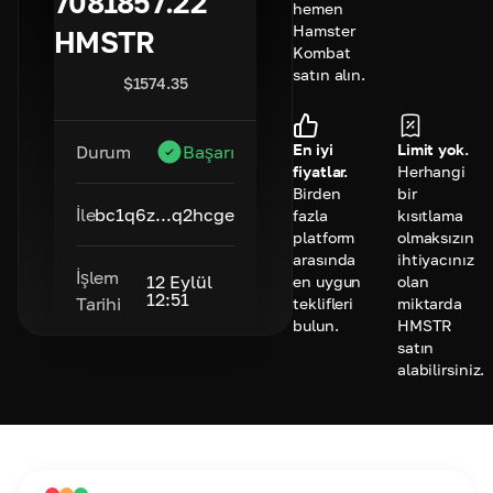
7081857.22
hemen
Hamster
HMSTR
Kombat
satın alın.
$
1574.35
En iyi
Limit yok.
Durum
Başarı
fiyatlar.
Herhangi
Birden
bir
İle
bc1q6z...q2hcge
fazla
kısıtlama
platform
olmaksızın
arasında
ihtiyacınız
İşlem
12 Eylül
en uygun
olan
12:51
Tarihi
teklifleri
miktarda
bulun.
HMSTR
satın
alabilirsiniz.