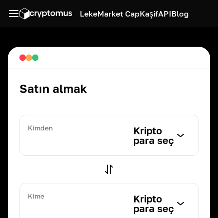
Leke
Market Cap
Kaşif
API
Blog
Satın almak
Kimden
Kripto
para seç
Kime
Kripto
para seç