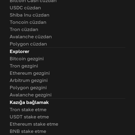
Bitcoin Cash cüzdan
USDC cüzdan
Shiba Inu cüzdan
Toncoin cüzdan
Tron cüzdan
Avalanche cüzdan
Polygon cüzdan
Explorer
Bitcoin gezgini
Tron gezgini
Ethereum gezgini
Arbitrum gezgini
Polygon gezgini
Avalanche gezgini
Kazığa bağlamak
Tron stake etme
USDT stake etme
Ethereum stake etme
BNB stake etme