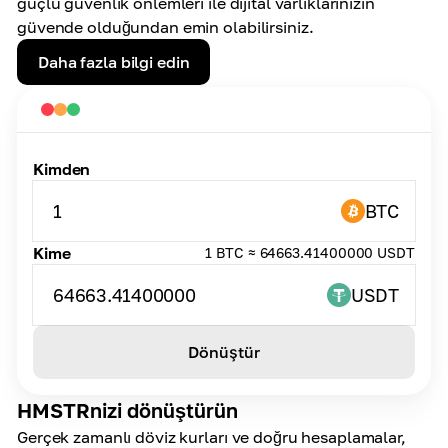
güçlü güvenlik önlemleri ile dijital varlıklarınızın
güvende olduğundan emin olabilirsiniz.
Daha fazla bilgi edin
Kimden
1
BTC
Kime
1 BTC ≈ 64663.41400000 USDT
64663.41400000
USDT
Dönüştür
HMSTRnizi dönüştürün
Gerçek zamanlı döviz kurları ve doğru hesaplamalar,