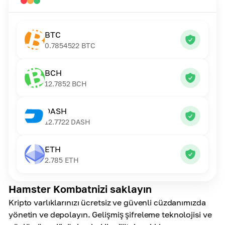
BTC
0.7854522
BTC
BCH
12.7852
BCH
DASH
12.7722
DASH
ETH
2.785
ETH
Hamster Kombatnizi saklayın
Kripto varlıklarınızı ücretsiz ve güvenli cüzdanımızda
yönetin ve depolayın. Gelişmiş şifreleme teknolojisi ve